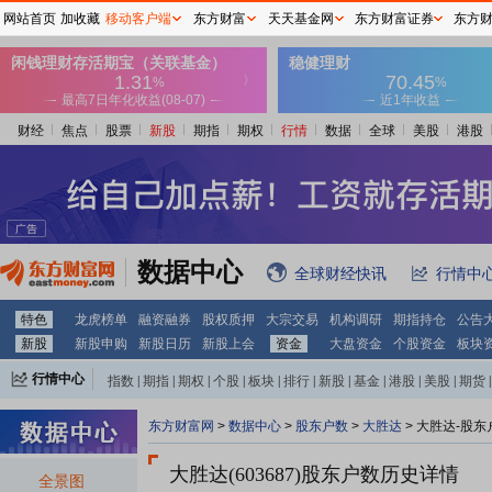
网站首页
加收藏
移动客户端
东方财富
天天基金网
东方财富证券
东方
财经
焦点
股票
新股
期指
期权
行情
数据
全球
美股
港股
数据中心
全球财经快讯
行情中
特色
龙虎榜单
融资融券
股权质押
大宗交易
机构调研
期指持仓
公告
新股
新股申购
新股日历
新股上会
资金
大盘资金
个股资金
板块
行情中心
指数
|
期指
|
期权
|
个股
|
板块
|
排行
|
新股
|
基金
|
港股
|
美股
|
期货
|
外汇
|
黄金
|
自选股
|
自选基金
东方财富网
>
数据中心
>
股东户数
>
大胜达
>
大胜达-股东
大胜达(603687)
股东户数历史详情
全景图