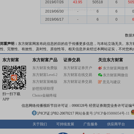
2019/07/26
43.95
50518
6
50
2019/06/30
-
6
6
2019/06/17
-
6
0
数据
郑重声明：
东方财富网发布此信息的目的在于传播更多信息，与本站立场无关。东方
性、完整性、有效性、及时性、原创性等。相关信息并未经过本网站证实，不对您构
东方财富
东方财富产品
证券交易
关注东方财富
东方财富免费版
东方财富证券开户
东方财富网微博
东方财富Level-2
东方财富在线交易
东方财富网微信
东方财富策略版
东方财富证券交易
意见与建议
妙想投研助理
扫一扫下载
Choice金融终端
APP
信息网络传播视听节目许可证：0908328号 经营证券期货业务许可证编号：91310
沪ICP证:沪B2-20070217
网站备案号:沪ICP备05006054号-11
关于我们
可持续发展
广告服务
供应商平台