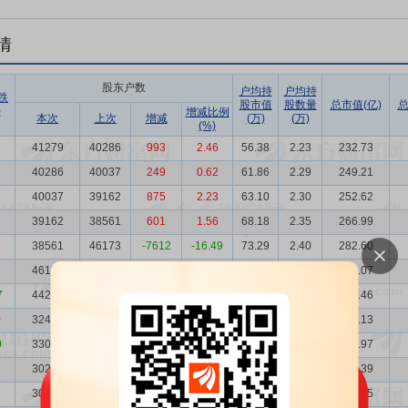
情
股东户数
户均持
户均持
跌
股市值
股数量
总市值(亿)
总
)
增减比例
本次
上次
增减
(万)
(万)
(%)
41279
40286
993
2.46
56.38
2.23
232.73
40286
40037
249
0.62
61.86
2.29
249.21
40037
39162
875
2.23
63.10
2.30
252.62
39162
38561
601
1.56
68.18
2.35
266.99
9
38561
46173
-7612
-16.49
73.29
2.40
282.60
46173
44204
1969
4.45
55.24
2.00
255.07
7
44204
32479
11725
36.10
63.22
2.09
279.46
0
32479
33076
-597
-1.80
100.72
2.84
327.13
0
33076
30237
2839
9.39
87.37
2.79
288.97
30237
30622
-385
-1.26
110.26
3.06
333.39
30622
30104
518
1.72
107.78
3.03
330.05