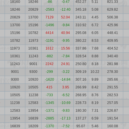
1
18160
18246
-86
-0.47
452.27
5.11
821.33
8
18246
20829
-2583
-12.40
345.18
5.08
629.82
5
20829
13700
7129
52.04
243.11
4.45
506.38
13700
15196
-1496
-9.84
310.92
6.72
425.96
15196
10782
4414
40.94
295.08
6.05
448.41
10782
11973
-1191
-9.95
380.22
8.53
409.95
2
11973
10361
1612
15.56
337.86
7.68
404.52
2
10361
11243
-882
-7.84
328.54
8.88
340.40
11243
9001
2242
24.91
250.80
8.18
281.98
9001
9300
-299
-3.22
309.19
10.22
278.30
9300
10920
-1620
-14.84
307.16
9.89
285.66
10920
10505
415
3.95
266.99
8.42
291.55
10505
11238
-733
-6.52
268.95
8.76
282.53
0
11238
12583
-1345
-10.69
228.73
8.19
257.05
4
12583
13954
-1371
-9.83
180.30
7.31
226.87
6
13954
16839
-2885
-17.13
137.27
6.59
191.54
16839
18209
-1370
-7.52
95.07
5.46
160.08