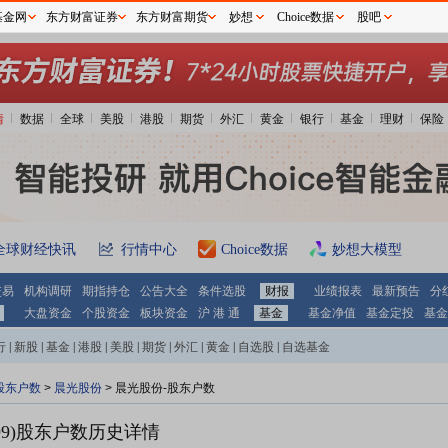
基金网
东方财富证券
东方财富期货
妙想
Choice数据
股吧
情
数据
全球
美股
港股
期货
外汇
黄金
银行
基金
理财
保险
全球财经快讯
行情中心
Choice数据
妙想大模型
交易
机构调研
期指持仓
公告大全
条件选股
财报
业绩报表
最新预告
分
大盘资金
个股资金
板块资金
沪 港 通
基金
基金净值
基金定投
基金
行
|
新股
|
基金
|
港股
|
美股
|
期货
|
外汇
|
黄金
|
自选股
|
自选基金
股东户数
>
晨光股份
>
晨光股份-股东户数
9)
股东户数历史详情