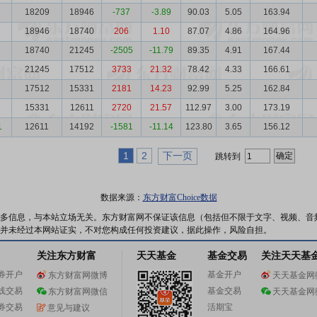
18209
18946
-737
-3.89
90.03
5.05
163.94
18946
18740
206
1.10
87.07
4.86
164.96
18740
21245
-2505
-11.79
89.35
4.91
167.44
21245
17512
3733
21.32
78.42
4.33
166.61
17512
15331
2181
14.23
92.99
5.25
162.84
3
15331
12611
2720
21.57
112.97
3.00
173.19
1
12611
14192
-1581
-11.14
123.80
3.65
156.12
1
2
下一页
跳转到
数据来源：
东方财富Choice数据
多信息，与本站立场无关。东方财富网不保证该信息（包括但不限于文字、视频、音
并未经过本网站证实，不对您构成任何投资建议，据此操作，风险自担。
关注东方财富
天天基金
基金交易
关注天天基
券开户
基金开户
东方财富网微博
天天基金网
线交易
基金交易
东方财富网微信
天天基金网
券交易
活期宝
意见与建议