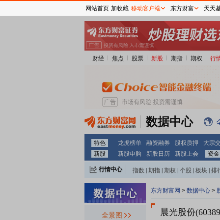
网站首页
加收藏
移动客户端
东方财富
天天
财经
焦点
股票
新股
期指
期权
行
数据中心
特色
龙虎榜单
融资融券
股权质押
大宗
新股
新股申购
新股日历
新股上会
资金
行情中心
指数
|
期指
|
期权
|
个股
|
板块
|
排
东方财富网
>
数据中心
>
晨光股份(60389
全景图