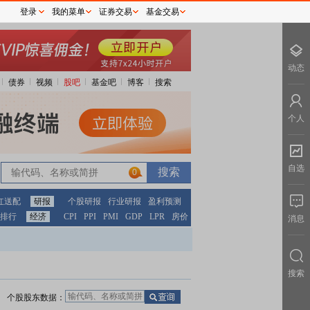
登录
我的菜单
证券交易
基金交易
动态
债券
视频
股吧
基金吧
博客
搜索
个人
自选
0
红送配
研报
个股研报
行业研报
盈利预测
排行
经济
CPI
PPI
PMI
GDP
LPR
房价
消息
搜索
个股股东数据：