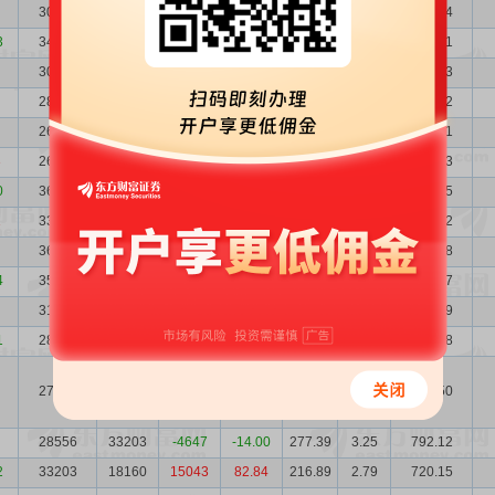
30104
34757
-4653
-13.39
115.58
3.08
347.94
3
34757
30886
3871
12.53
97.31
2.67
338.21
30886
28824
2062
7.15
133.92
3.00
413.63
28824
26650
2174
8.16
157.90
3.22
455.12
26650
26255
395
1.50
188.45
3.48
502.21
3
26255
36383
-10128
-27.84
194.11
3.53
509.63
0
36383
33055
3328
10.07
114.88
2.55
417.95
1
33055
36829
-3774
-10.25
157.26
2.80
519.82
36829
35247
1582
4.49
123.13
2.52
453.48
4
35247
31902
3345
10.49
142.90
2.63
503.67
31902
28670
3232
11.27
187.60
2.91
598.49
1
28670
27172
1498
5.51
219.98
3.24
630.68
27172
28556
-1384
-4.85
288.72
3.41
784.50
28556
33203
-4647
-14.00
277.39
3.25
792.12
2
33203
18160
15043
82.84
216.89
2.79
720.15