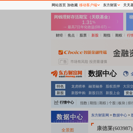
网站首页
加收藏
移动客户端
东方财富
天天
财经
焦点
股票
新股
期指
期权
行
数据中心
特色
龙虎榜单
融资融券
股权质押
大宗
新股
新股申购
新股日历
新股上会
资金
行情中心
指数
|
期指
|
期权
|
个股
|
板块
|
排
东方财富网
>
数据中心
>
康德莱(603987)
全景图