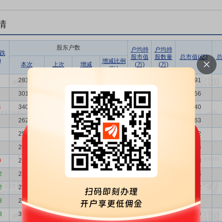
情
股东户数
户均持
户均持
跌
股市值
股数量
总市值(亿)
总
)
增减比例
本次
上次
增减
(万)
(万)
(%)
28353
30135
-1782
-5.91
13.37
1.54
37.91
6
30135
34055
-3920
-11.51
12.47
1.45
37.56
4
34055
26262
7793
29.67
11.57
1.28
39.40
26262
25817
445
1.72
12.81
1.66
33.63
25817
26639
-822
-3.09
12.40
1.69
32.02
1
26639
27929
-1290
-4.62
11.89
1.66
31.66
0
27929
28909
-980
-3.39
11.56
1.58
32.28
2
28909
28988
-79
-0.27
9.32
1.53
26.95
2
28988
29516
-528
-1.79
11.29
1.52
32.72
8
29516
31790
-2274
-7.15
14.25
1.49
42.07
8
31790
24000
7790
32.46
14.72
1.39
46.79