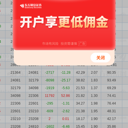
5
24000
21387
2613
12.22
23.74
1.84
56.98
6
21387
24913
-3526
-14.15
32.17
2.06
68.80
6
24913
22691
2222
9.79
24.42
1.77
60.85
8
22691
21551
1140
5.29
29.72
1.95
67.43
21551
22406
-855
-3.82
40.84
2.05
88.00
4
22406
26542
-4136
-15.58
38.06
1.97
85.27
3
26542
24120
2422
10.04
36.15
1.66
95.95
8
24120
28695
-4575
-15.94
40.28
1.83
97.15
8
28695
21364
7331
34.31
40.01
1.54
114.81
5
21364
24081
-2717
-11.28
42.29
2.07
90.35
3
24081
32179
-8098
-25.17
38.82
1.83
93.49
8
32179
34098
-1919
-5.63
21.53
1.37
69.29
6
34098
22306
11792
52.86
21.82
1.30
74.41
2
22306
22601
-295
-1.31
34.27
1.98
76.44
5
22601
23210
-609
-2.62
21.38
1.95
48.31
1
23210
23208
2
0.01
18.17
1.90
42.17
2
23208
24810
-1602
-6.46
15.45
1.90
35.86