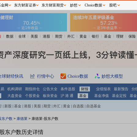
基金网
东方财富证券
东方财富期货
妙想
Choice数据
股吧
情
数据
全球
美股
港股
期货
外汇
黄金
银行
基金
理财
保险
全球财经快讯
行情中心
Choice数据
妙想大模型
交易
机构调研
期指持仓
公告大全
条件选股
财报
业绩报表
最新预告
分
大盘资金
个股资金
板块资金
沪 港 通
基金
基金净值
基金定投
基金
行
|
新股
|
基金
|
港股
|
美股
|
期货
|
外汇
|
黄金
|
自选股
|
自选基金
股东户数
>
康德莱
>
康德莱-股东户数
股东户数历史详情