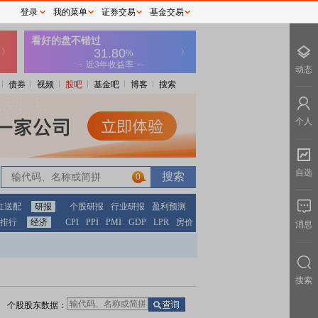
登录
我的菜单
证券交易
基金交易
动态
债券
视频
股吧
基金吧
博客
搜索
个人
自选
0
红送配
研报
个股研报
行业研报
盈利预测
排行
经济
CPI
PPI
PMI
GDP
LPR
房价
消息
搜索
个股股东数据：