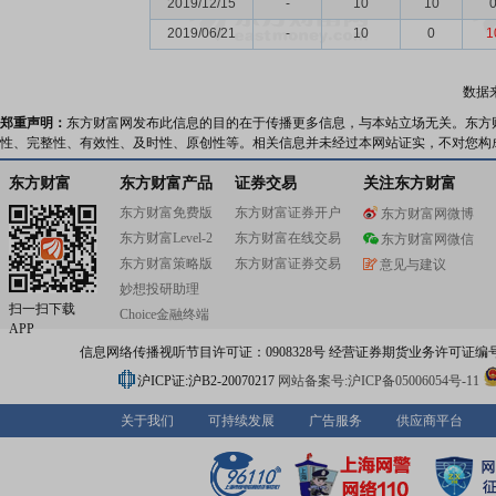
2019/12/15
-
10
10
2019/06/21
-
10
0
1
数据
郑重声明：
东方财富网发布此信息的目的在于传播更多信息，与本站立场无关。东方
性、完整性、有效性、及时性、原创性等。相关信息并未经过本网站证实，不对您构
东方财富
东方财富产品
证券交易
关注东方财富
东方财富免费版
东方财富证券开户
东方财富网微博
东方财富Level-2
东方财富在线交易
东方财富网微信
东方财富策略版
东方财富证券交易
意见与建议
妙想投研助理
扫一扫下载
Choice金融终端
APP
信息网络传播视听节目许可证：0908328号 经营证券期货业务许可证编号：91310
沪ICP证:沪B2-20070217
网站备案号:沪ICP备05006054号-11
关于我们
可持续发展
广告服务
供应商平台