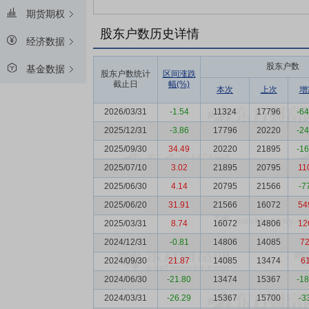
期货期权
股东户数历史详情
经济数据
股东户数
基金数据
股东户数统计
区间涨跌
截止日
幅(%)
本次
上次
增
2026/03/31
-1.54
11324
17796
-6
2025/12/31
-3.86
17796
20220
-2
2025/09/30
34.49
20220
21895
-1
2025/07/10
3.02
21895
20795
11
2025/06/30
4.14
20795
21566
-7
2025/06/20
31.91
21566
16072
54
2025/03/31
8.74
16072
14806
12
2024/12/31
-0.81
14806
14085
7
2024/09/30
21.87
14085
13474
6
2024/06/30
-21.80
13474
15367
-1
2024/03/31
-26.29
15367
15700
-3