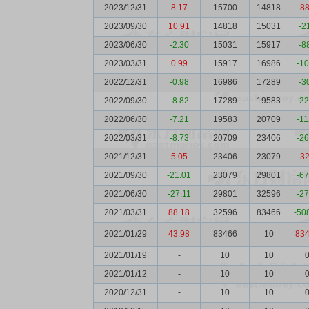
2023/12/31
8.17
15700
14818
8
2023/09/30
10.91
14818
15031
-2
2023/06/30
-2.30
15031
15917
-8
2023/03/31
0.99
15917
16986
-1
2022/12/31
-0.98
16986
17289
-3
2022/09/30
-8.82
17289
19583
-2
2022/06/30
-7.21
19583
20709
-1
2022/03/31
-8.73
20709
23406
-2
2021/12/31
5.05
23406
23079
3
2021/09/30
-21.01
23079
29801
-6
2021/06/30
-27.11
29801
32596
-2
2021/03/31
88.18
32596
83466
-50
2021/01/29
43.98
83466
10
83
2021/01/19
-
10
10
2021/01/12
-
10
10
2020/12/31
-
10
10