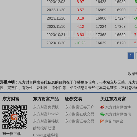
2023/12/08
8.97
16428
16989
-
2023/11/30
3.57
16989
16900
2023/11/20
3.19
16900
17224
-
2023/11/10
4.12
17224
17368
-
2023/10/31
3.83
17368
16639
7
2023/10/20
-10.23
16639
16120
5
1
数据
郑重声明：
东方财富网发布此信息的目的在于传播更多信息，与本站立场无关。东方
性、完整性、有效性、及时性、原创性等。相关信息并未经过本网站证实，不对您构
东方财富
东方财富产品
证券交易
关注东方财富
东方财富免费版
东方财富证券开户
东方财富网微博
东方财富Level-2
东方财富在线交易
东方财富网微信
东方财富策略版
东方财富证券交易
意见与建议
妙想投研助理
扫一扫下载
Choice金融终端