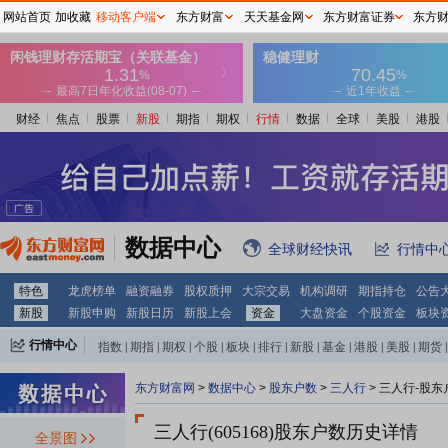
网站首页
加收藏
移动客户端
东方财富
天天基金网
东方财富证券
东方
财经
焦点
股票
新股
期指
期权
行情
数据
全球
美股
港股
数据中心
全球财经快讯
行情中
特色
龙虎榜单
融资融券
股权质押
大宗交易
机构调研
期指持仓
公告
新股
新股申购
新股日历
新股上会
资金
大盘资金
个股资金
板块
行情中心
指数
|
期指
|
期权
|
个股
|
板块
|
排行
|
新股
|
基金
|
港股
|
美股
|
期货
|
外汇
|
黄金
|
自选股
|
自选基金
东方财富网
>
数据中心
>
股东户数
>
三人行
>
三人行-股东
三人行(605168)
股东户数历史详情
全景图