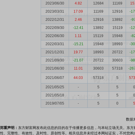
2023/06/30
4.82
12684
11169
15
2023/03/31
17.09
11169
12916
-1
2022/12/31
2.46
12916
13892
-9
2022/09/30
-12.41
13892
15119
-1
2022/06/30
1.11
15119
15948
-8
2022/03/31
-15.21
15948
18993
-3
2021/12/31
19.77
18993
20722
-1
2021/09/30
-21.07
20722
30603
-9
2021/06/30
11.01
30603
57318
-26
2021/06/07
44.03
57318
5
57
2021/05/25
-
5
5
2021/05/18
-
5
5
2019/07/05
-
5
0
数据
郑重声明：
东方财富网发布此信息的目的在于传播更多信息，与本站立场无关。东方
性、完整性、有效性、及时性、原创性等。相关信息并未经过本网站证实，不对您构