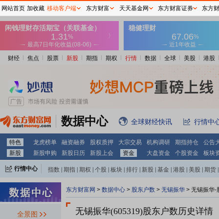
网站首页
加收藏
移动客户端
东方财富
天天基金网
东方财富证券
东方
财经
焦点
股票
新股
期指
期权
行情
数据
全球
美股
港股
数据中心
全球财经快讯
行情中
特色
龙虎榜单
融资融券
股权质押
大宗交易
机构调研
期指持仓
公告
新股
新股申购
新股日历
新股上会
资金
大盘资金
个股资金
板块
行情中心
指数
|
期指
|
期权
|
个股
|
板块
|
排行
|
新股
|
基金
|
港股
|
美股
|
期货
|
外汇
|
黄金
|
自选股
|
自选基金
东方财富网
>
数据中心
>
股东户数
>
无锡振华
>
无锡振华-
无锡振华(605319)
股东户数历史详情
全景图