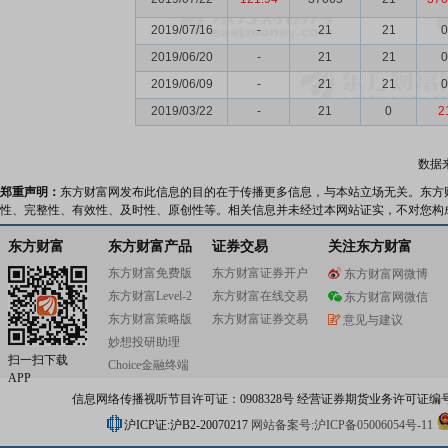
2019/07/16
-
21
21
0
2019/06/20
-
21
21
0
2019/06/09
-
21
21
0
2019/03/22
-
21
0
2
数据
郑重声明：
东方财富网发布此信息的目的在于传播更多信息，与本站立场无关。东方
性、完整性、有效性、及时性、原创性等。相关信息并未经过本网站证实，不对您构
东方财富
东方财富产品
证券交易
关注东方财富
东方财富免费版
东方财富证券开户
东方财富网微博
东方财富Level-2
东方财富在线交易
东方财富网微信
东方财富策略版
东方财富证券交易
意见与建议
妙想投研助理
扫一扫下载
Choice金融终端
APP
信息网络传播视听节目许可证：0908328号 经营证券期货业务许可证编号：91310
沪ICP证:沪B2-20070217
网站备案号:沪ICP备05006054号-11