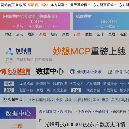
网站首页
加收藏
移动客户端
东方财富
天天基金网
东方财富证券
东方
财经
焦点
股票
新股
期指
期权
行情
数据
全球
美股
港股
数据中心
全球财经快讯
行情中
特色
龙虎榜单
融资融券
股权质押
大宗交易
机构调研
期指持仓
公告
新股
新股申购
新股日历
新股上会
资金
大盘资金
个股资金
板块
行情中心
指数
|
期指
|
期权
|
个股
|
板块
|
排行
|
新股
|
基金
|
港股
|
美股
|
期货
|
外汇
|
黄金
|
自选股
|
自选基金
东方财富网
>
数据中心
>
股东户数
>
光峰科技
>
光峰科技-
光峰科技(688007)
股东户数历史详情
全景图