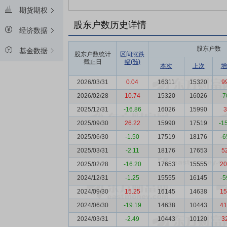
期货期权
股东户数历史详情
经济数据
股东户数
基金数据
股东户数统计
区间涨跌
截止日
幅(%)
本次
上次
增
2026/03/31
0.04
16311
15320
9
2026/02/28
10.74
15320
16026
-7
2025/12/31
-16.86
16026
15990
3
2025/09/30
26.22
15990
17519
-1
2025/06/30
-1.50
17519
18176
-6
2025/03/31
-2.11
18176
17653
5
2025/02/28
-16.20
17653
15555
20
2024/12/31
-1.25
15555
16145
-5
2024/09/30
15.25
16145
14638
15
2024/06/30
-19.19
14638
10443
41
2024/03/31
-2.49
10443
10120
3