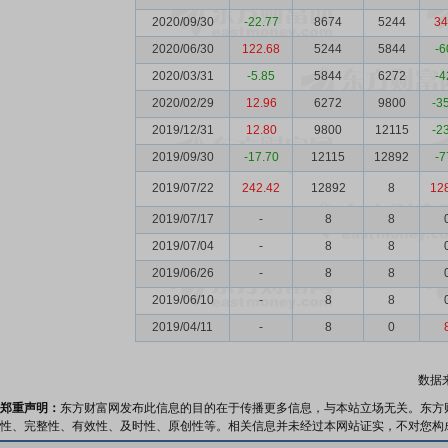
2020/09/30
-22.77
8674
5244
34
2020/06/30
122.68
5244
5844
-6
2020/03/31
-5.85
5844
6272
-4
2020/02/29
12.96
6272
9800
-3
2019/12/31
12.80
9800
12115
-2
2019/09/30
-17.70
12115
12892
-7
2019/07/22
242.42
12892
8
12
2019/07/17
-
8
8
2019/07/04
-
8
8
2019/06/26
-
8
8
2019/06/10
-
8
8
2019/04/11
-
8
0
数据
郑重声明：
东方财富网发布此信息的目的在于传播更多信息，与本站立场无关。东方
性、完整性、有效性、及时性、原创性等。相关信息并未经过本网站证实，不对您构