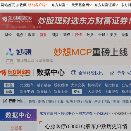
网站首页
加收藏
移动客户端
东方财富
天天基金网
东方财富证券
东方
财经
焦点
股票
新股
期指
期权
行情
数据
全球
美股
港股
数据中心
全球财经快讯
行情中
特色
龙虎榜单
融资融券
股权质押
大宗交易
机构调研
期指持仓
公告
新股
新股申购
新股日历
新股上会
资金
大盘资金
个股资金
板块
行情中心
指数
|
期指
|
期权
|
个股
|
板块
|
排行
|
新股
|
基金
|
港股
|
美股
|
期货
|
外汇
|
黄金
|
自选股
|
自选基金
东方财富网
>
数据中心
>
股东户数
>
心脉医疗
>
心脉医疗-
心脉医疗(688016)
股东户数历史详情
全景图