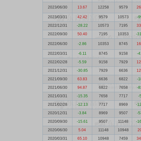
2023/06/30
13.67
12258
9579
26
2023/03/31
42.42
9579
10573
-9
2022/12/31
-28.22
10573
7195
33
2022/09/30
50.40
7195
10353
-3
2022/06/30
-2.86
10353
8745
16
2022/03/31
-6.11
8745
9158
-4
2022/02/28
-5.59
9158
7929
12
2021/12/31
-30.85
7929
6636
12
2021/09/30
63.83
6636
6822
-1
2021/06/30
94.87
6822
7658
-8
2021/03/31
-15.35
7658
7717
-
2021/02/28
-12.13
7717
8969
-1
2020/12/31
-3.84
8969
9507
-5
2020/09/30
-15.61
9507
11148
-1
2020/06/30
5.04
11148
10948
2
2020/03/31
65.10
10948
7459
34