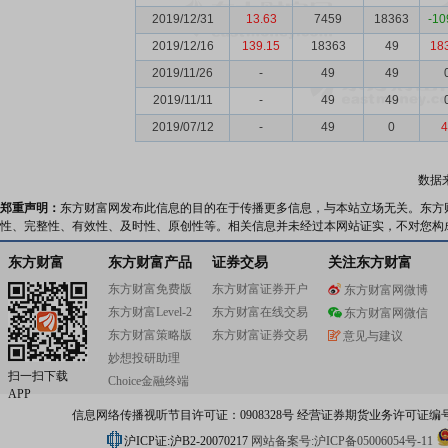
2019/12/31
13.63
7459
18363
-10
2019/12/16
139.15
18363
49
18
2019/11/26
-
49
49
2019/11/11
-
49
49
2019/07/12
-
49
0
4
数据
郑重声明：
东方财富网发布此信息的目的在于传播更多信息，与本站立场无关。东方
性、完整性、有效性、及时性、原创性等。相关信息并未经过本网站证实，不对您构
东方财富
东方财富产品
证券交易
关注东方财富
东方财富免费版
东方财富证券开户
东方财富网微博
东方财富Level-2
东方财富在线交易
东方财富网微信
东方财富策略版
东方财富证券交易
意见与建议
妙想投研助理
扫一扫下载
Choice金融终端
APP
信息网络传播视听节目许可证：0908328号 经营证券期货业务许可证编号：91310
沪ICP证:沪B2-20070217
网站备案号:沪ICP备05006054号-11