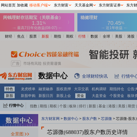
网站首页
加收藏
移动客户端
东方财富
天天基金网
东方财富证券
东方
财经
焦点
股票
新股
期指
期权
行情
数据
全球
美股
港股
数据中心
全球财经快讯
行情中
特色
龙虎榜单
融资融券
股权质押
大宗交易
机构调研
期指持仓
公告
新股
新股申购
新股日历
新股上会
资金
大盘资金
个股资金
板块
行情中心
指数
|
期指
|
期权
|
个股
|
板块
|
排行
|
新股
|
基金
|
港股
|
美股
|
期货
|
外汇
|
黄金
|
自选股
|
自选基金
东方财富网
>
数据中心
>
股东户数
>
芯源微
>
芯源微-股东
芯源微(688037)
股东户数历史详情
全景图