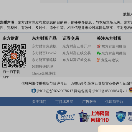
数据
郑重声明：
东方财富网发布此信息的目的在于传播更多信息，与本站立场无关。东方
性、完整性、有效性、及时性、原创性等。相关信息并未经过本网站证实，不对您构
东方财富
东方财富产品
证券交易
关注东方财富
东方财富免费版
东方财富证券开户
东方财富网微博
东方财富Level-2
东方财富在线交易
东方财富网微信
东方财富策略版
东方财富证券交易
意见与建议
妙想投研助理
扫一扫下载
Choice金融终端
APP
信息网络传播视听节目许可证：0908328号 经营证券期货业务许可证编号：91310
沪ICP证:沪B2-20070217
网站备案号:沪ICP备05006054号-11
关于我们
可持续发展
广告服务
供应商平台