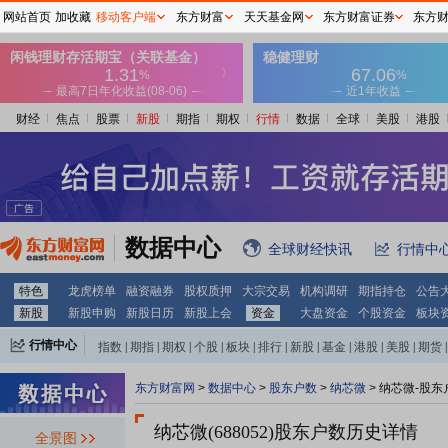
网站首页
加收藏
移动客户端
东方财富
天天基金网
东方财富证券
东方
财经
焦点
股票
新股
期指
期权
行情
数据
全球
美股
港股
数据中心
全球财经快讯
行情中
特色
龙虎榜单
融资融券
股权质押
大宗交易
机构调研
期指持仓
公告
新股
新股申购
新股日历
新股上会
资金
大盘资金
个股资金
板块
行情中心
指数
|
期指
|
期权
|
个股
|
板块
|
排行
|
新股
|
基金
|
港股
|
美股
|
期货
|
外汇
|
黄金
|
自选股
|
自选基金
东方财富网
>
数据中心
>
股东户数
>
纳芯微
>
纳芯微-股东
纳芯微(688052)
股东户数历史详情
全景图