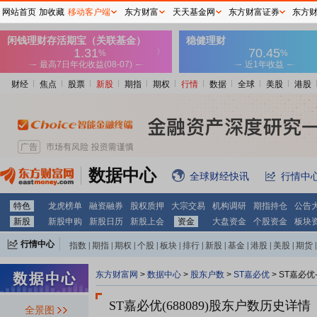
网站首页
加收藏
移动客户端
东方财富
天天基金网
东方财富证券
东方
财经
焦点
股票
新股
期指
期权
行情
数据
全球
美股
港股
数据中心
全球财经快讯
行情中
特色
龙虎榜单
融资融券
股权质押
大宗交易
机构调研
期指持仓
公告
新股
新股申购
新股日历
新股上会
资金
大盘资金
个股资金
板块
行情中心
指数
|
期指
|
期权
|
个股
|
板块
|
排行
|
新股
|
基金
|
港股
|
美股
|
期货
|
外汇
|
黄金
|
自选股
|
自选基金
东方财富网
>
数据中心
>
股东户数
>
ST嘉必优
>
ST嘉必优
ST嘉必优(688089)
股东户数历史详情
全景图