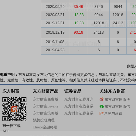
2020/05/29
35.49
8746
9044
-2
2020/03/31
-13.33
9044
12018
-29
2019/12/31
-19.38
12018
24113
-12
2019/12/19
93.18
24113
6
241
2019/11/08
-
6
6
0
2019/04/28
-
6
0
6
数据
郑重声明：
东方财富网发布此信息的目的在于传播更多信息，与本站立场无关。东方
性、完整性、有效性、及时性、原创性等。相关信息并未经过本网站证实，不对您构
东方财富
东方财富产品
证券交易
关注东方财富
东方财富免费版
东方财富证券开户
东方财富网微博
东方财富Level-2
东方财富在线交易
东方财富网微信
东方财富策略版
东方财富证券交易
意见与建议
妙想投研助理
扫一扫下载
Choice金融终端
APP