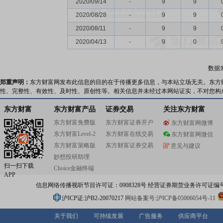
2020/09/14
-
9
9
2020/08/28
-
9
9
2020/08/11
-
9
9
2020/04/13
-
9
0
数据
郑重声明：
东方财富网发布此信息的目的在于传播更多信息，与本站立场无关。东方
性、完整性、有效性、及时性、原创性等。相关信息并未经过本网站证实，不对您构
东方财富
东方财富产品
证券交易
关注东方财富
东方财富免费版
东方财富证券开户
东方财富网微博
东方财富Level-2
东方财富在线交易
东方财富网微信
东方财富策略版
东方财富证券交易
意见与建议
妙想投研助理
扫一扫下载
Choice金融终端
APP
信息网络传播视听节目许可证：0908328号 经营证券期货业务许可证编号：91310
沪ICP证:沪B2-20070217
网站备案号:沪ICP备05006054号-11
关于我们
可持续发展
广告服务
供应商平台