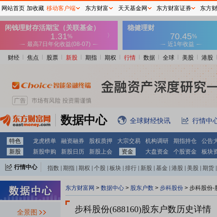
网站首页
加收藏
移动客户端
东方财富
天天基金网
东方财富证券
东方
财经
焦点
股票
新股
期指
期权
行情
数据
全球
美股
港股
数据中心
全球财经快讯
行情中
特色
龙虎榜单
融资融券
股权质押
大宗交易
机构调研
期指持仓
公告
新股
新股申购
新股日历
新股上会
资金
大盘资金
个股资金
板块
行情中心
指数
|
期指
|
期权
|
个股
|
板块
|
排行
|
新股
|
基金
|
港股
|
美股
|
期货
|
外汇
|
黄金
|
自选股
|
自选基金
东方财富网
>
数据中心
>
股东户数
>
步科股份
>
步科股份-
步科股份(688160)
股东户数历史详情
全景图