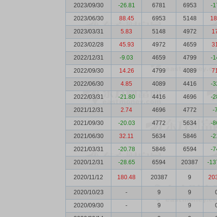
2023/09/30
-26.81
6781
6953
-1
2023/06/30
88.45
6953
5148
18
2023/03/31
5.83
5148
4972
1
2023/02/28
45.93
4972
4659
3
2022/12/31
-9.03
4659
4799
-1
2022/09/30
14.26
4799
4089
7
2022/06/30
4.85
4089
4416
-3
2022/03/31
-21.80
4416
4696
-2
2021/12/31
2.74
4696
4772
-
2021/09/30
-20.03
4772
5634
-8
2021/06/30
32.11
5634
5846
-2
2021/03/31
-20.78
5846
6594
-7
2020/12/31
-28.65
6594
20387
-13
2020/11/12
180.48
20387
9
20
2020/10/23
-
9
9
2020/09/30
-
9
9