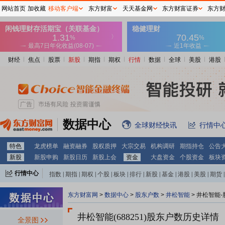
网站首页
加收藏
移动客户端
东方财富
天天基金网
东方财富证券
东方
财经
焦点
股票
新股
期指
期权
行情
数据
全球
美股
港股
数据中心
全球财经快讯
行情中
特色
龙虎榜单
融资融券
股权质押
大宗交易
机构调研
期指持仓
公告
新股
新股申购
新股日历
新股上会
资金
大盘资金
个股资金
板块
行情中心
指数
|
期指
|
期权
|
个股
|
板块
|
排行
|
新股
|
基金
|
港股
|
美股
|
期货
|
外汇
|
黄金
|
自选股
|
自选基金
东方财富网
>
数据中心
>
股东户数
>
井松智能
>
井松智能-
井松智能(688251)
股东户数历史详情
全景图