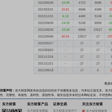
2023/06/30
-10.95
4723
4696
2
2023/03/31
15.61
4696
4490
2
2022/12/31
-6.16
4490
5149
-6
2022/09/30
-24.25
5149
6958
-1
2022/06/30
-25.00
6958
15527
-8
2022/06/06
56.54
15527
17
15
2022/05/17
-
17
17
2022/03/02
-
17
17
2021/12/16
-
17
17
2021/11/21
-
17
17
2021/06/18
-
17
0
1
数据
郑重声明：
东方财富网发布此信息的目的在于传播更多信息，与本站立场无关。东方
性、完整性、有效性、及时性、原创性等。相关信息并未经过本网站证实，不对您构
东方财富
东方财富产品
证券交易
关注东方财富
东方财富免费版
东方财富证券开户
东方财富网微博