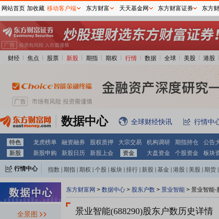
网站首页
加收藏
移动客户端
东方财富
天天基金网
东方财富证券
东方
财经
焦点
股票
新股
期指
期权
行情
数据
全球
美股
港股
数据中心
全球财经快讯
行情中
特色
龙虎榜单
融资融券
股权质押
大宗交易
机构调研
期指持仓
公告
新股
新股申购
新股日历
新股上会
资金
大盘资金
个股资金
板块
行情中心
指数
|
期指
|
期权
|
个股
|
板块
|
排行
|
新股
|
基金
|
港股
|
美股
|
期货
|
外汇
|
黄金
|
自选股
|
自选基金
东方财富网
>
数据中心
>
股东户数
>
景业智能
>
景业智能-
景业智能(688290)
股东户数历史详情
全景图