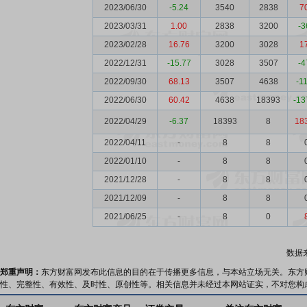
2023/06/30
-5.24
3540
2838
7
2023/03/31
1.00
2838
3200
-3
2023/02/28
16.76
3200
3028
1
2022/12/31
-15.77
3028
3507
-4
2022/09/30
68.13
3507
4638
-1
2022/06/30
60.42
4638
18393
-13
2022/04/29
-6.37
18393
8
18
2022/04/11
-
8
8
2022/01/10
-
8
8
2021/12/28
-
8
8
2021/12/09
-
8
8
2021/06/25
-
8
0
数据
郑重声明：
东方财富网发布此信息的目的在于传播更多信息，与本站立场无关。东方
性、完整性、有效性、及时性、原创性等。相关信息并未经过本网站证实，不对您构