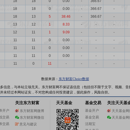
18
18
0
0.00
-
366.67
-
18
18
0
0.00
-
366.67
-
18
13
5
38.46
-
366.67
-
13
12
1
8.33
-
-
-
12
11
1
9.09
-
-
-
11
11
0
0.00
-
-
-
11
11
0
0.00
-
-
-
11
11
0
0.00
-
-
-
11
0
11
-
-
-
-
数据来源：
东方财富Choice数据
多信息，与本站立场无关。东方财富网不保证该信息（包括但不限于文字、视频、音
并未经过本网站证实，不对您构成任何投资建议，据此操作，风险自担。
关注东方财富
天天基金
基金交易
关注天天基
券开户
基金开户
东方财富网微博
天天基金网
线交易
基金交易
东方财富网微信
天天基金网
券交易
活期宝
意见与建议