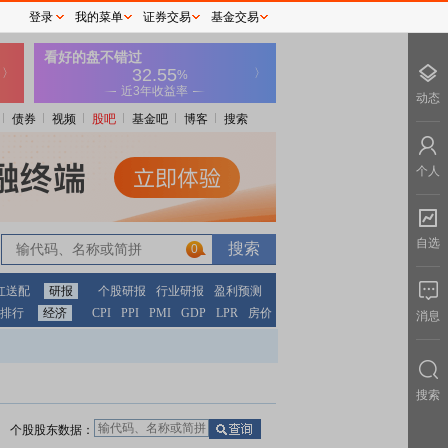
登录
我的菜单
证券交易
基金交易
动态
债券
视频
股吧
基金吧
博客
搜索
个人
自选
0
红送配
研报
个股研报
行业研报
盈利预测
排行
经济
CPI
PPI
PMI
GDP
LPR
房价
消息
搜索
个股股东数据：