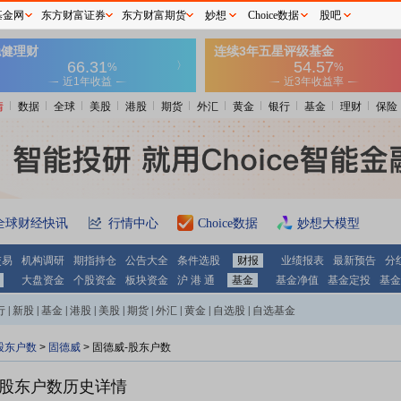
基金网
东方财富证券
东方财富期货
妙想
Choice数据
股吧
情
数据
全球
美股
港股
期货
外汇
黄金
银行
基金
理财
保险
全球财经快讯
行情中心
Choice数据
妙想大模型
交易
机构调研
期指持仓
公告大全
条件选股
财报
业绩报表
最新预告
分
大盘资金
个股资金
板块资金
沪 港 通
基金
基金净值
基金定投
基金
行
|
新股
|
基金
|
港股
|
美股
|
期货
|
外汇
|
黄金
|
自选股
|
自选基金
股东户数
>
固德威
>
固德威-股东户数
股东户数历史详情