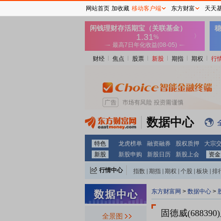
网站首页
加收藏
移动客户端
东方财富
天天
财经
焦点
股票
新股
期指
期权
行
数据中心
特色
龙虎榜单
融资融券
股权质押
大宗
新股
新股申购
新股日历
新股上会
资金
行情中心
指数
|
期指
|
期权
|
个股
|
板块
|
排
东方财富网
>
数据中心
>
固德威(688390)
全景图