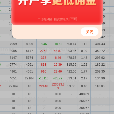
2
16731
11619
5112
44.00
172.02
1.03
287.80
1
11619
9229
2390
25.90
306.91
1.06
356.60
5
9229
10027
-798
-7.96
431.30
1.33
398.05
10027
7918
2109
26.64
347.75
1.23
348.69
3
7918
8759
-841
-9.60
487.03
1.56
385.63
7
8759
7959
800
10.05
346.41
1.00
303.42
1
7959
8905
-946
-10.62
508.14
1.11
404.43
3
8905
6147
2758
44.87
393.85
0.99
350.72
9
6147
5774
373
6.46
478.15
1.43
293.92
6
5774
4961
813
16.39
315.59
1.52
182.22
9
4961
4051
910
22.46
422.00
1.77
209.35
6
4051
22164
-18113
-81.72
333.01
2.17
134.90
123033.3
2
22164
18
22146
53.60
0.40
118.80
3
18
18
0
0.00
-
488.89
-
18
18
0
0.00
-
366.67
-
18
18
0
0.00
-
366.67
-