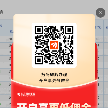
情
股东户数
户均持
户均持
跌
股市值
股数量
总市值(亿)
总
)
增减比例
本次
上次
增减
(万)
(万)
(%)
8
20022
19375
647
3.34
114.78
1.21
229.82
19375
18714
661
3.53
77.92
1.25
150.97
8
18714
15971
2743
17.17
83.92
1.30
157.05
15971
16888
-917
-5.43
66.00
1.52
105.40
5
16888
17595
-707
-4.02
64.71
1.44
109.29
3
17595
17989
-394
-2.19
56.39
1.38
99.22
17989
14023
3966
28.28
82.11
1.35
147.71
6
14023
17976
-3953
-21.99
96.85
1.73
135.81
1
17976
16612
1364
8.21
96.69
0.96
173.80
16612
15738
874
5.55
135.90
1.04
225.76
8
15738
16731
-993
-5.94
145.22
1.10
228.54