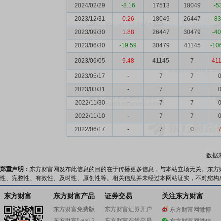
2024/02/29
-8.16
17513
18049
-5
2023/12/31
0.26
18049
26447
-8
2023/09/30
1.88
26447
30479
-4
2023/06/30
-19.59
30479
41145
-10
2023/06/05
9.48
41145
7
41
2023/05/17
-
7
7
2023/03/31
-
7
7
2022/11/30
-
7
7
2022/11/10
-
7
7
2022/06/17
-
7
0
数据
郑重声明：
东方财富网发布此信息的目的在于传播更多信息，与本站立场无关。东方
性、完整性、有效性、及时性、原创性等。相关信息并未经过本网站证实，不对您构
东方财富
东方财富产品
证券交易
关注东方财富
东方财富免费版
东方财富证券开户
东方财富网微博
东方财富Level-2
东方财富在线交易