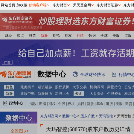
网站首页
加收藏
移动客户端
东方财富
天天基金网
东方财富证券
东方
财经
焦点
股票
新股
期指
期权
行情
数据
全球
美股
港股
数据中心
全球财经快讯
行情中
特色
龙虎榜单
融资融券
股权质押
大宗交易
机构调研
期指持仓
公告
新股
新股申购
新股日历
新股上会
资金
大盘资金
个股资金
板块
行情中心
指数
|
期指
|
期权
|
个股
|
板块
|
排行
|
新股
|
基金
|
港股
|
美股
|
期货
|
外汇
|
黄金
|
自选股
|
自选基金
东方财富网
>
数据中心
>
股东户数
>
天玛智控
>
天玛智控-
天玛智控(688570)
股东户数历史详情
全景图