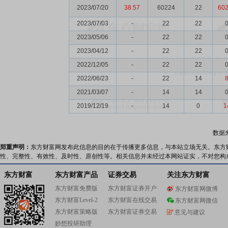
2023/07/20
38.57
60224
22
60
2023/07/03
-
22
22
2023/05/06
-
22
22
2023/04/12
-
22
22
2022/12/05
-
22
22
2022/06/23
-
22
14
2021/03/07
-
14
14
2019/12/19
-
14
0
1
数据
郑重声明：
东方财富网发布此信息的目的在于传播更多信息，与本站立场无关。东方
性、完整性、有效性、及时性、原创性等。相关信息并未经过本网站证实，不对您构
东方财富
东方财富产品
证券交易
关注东方财富
东方财富免费版
东方财富证券开户
东方财富网微博
东方财富Level-2
东方财富在线交易
东方财富网微信
东方财富策略版
东方财富证券交易
意见与建议
妙想投研助理