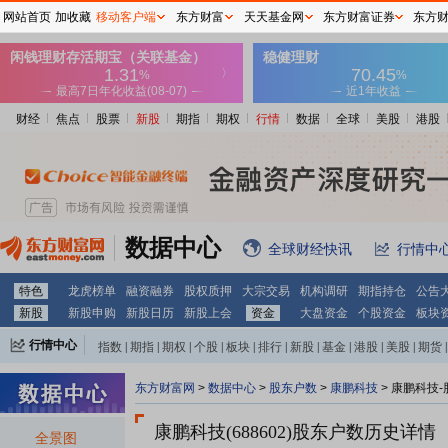
网站首页
加收藏
移动客户端
东方财富
天天基金网
东方财富证券
东方
财经
焦点
股票
新股
期指
期权
行情
数据
全球
美股
港股
数据中心
全球财经快讯
行情中
特色
龙虎榜单
融资融券
股权质押
大宗交易
机构调研
期指持仓
公告
新股
新股申购
新股日历
新股上会
资金
大盘资金
个股资金
板块
行情中心
指数
|
期指
|
期权
|
个股
|
板块
|
排行
|
新股
|
基金
|
港股
|
美股
|
期货
|
外汇
|
黄金
|
自选股
|
自选基金
东方财富网
>
数据中心
>
股东户数
>
康鹏科技
>
康鹏科技-
康鹏科技(688602)
股东户数历史详情
全景图