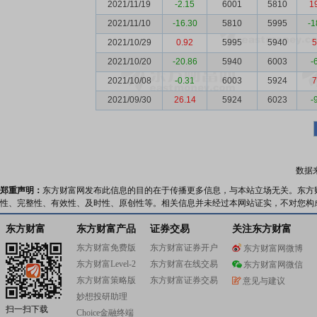
2021/11/19
-2.15
6001
5810
1
2021/11/10
-16.30
5810
5995
-1
2021/10/29
0.92
5995
5940
5
2021/10/20
-20.86
5940
6003
-
2021/10/08
-0.31
6003
5924
7
2021/09/30
26.14
5924
6023
-
数据
郑重声明：
东方财富网发布此信息的目的在于传播更多信息，与本站立场无关。东方
性、完整性、有效性、及时性、原创性等。相关信息并未经过本网站证实，不对您构
东方财富
东方财富产品
证券交易
关注东方财富
东方财富免费版
东方财富证券开户
东方财富网微博
东方财富Level-2
东方财富在线交易
东方财富网微信
东方财富策略版
东方财富证券交易
意见与建议
妙想投研助理
扫一扫下载
Choice金融终端