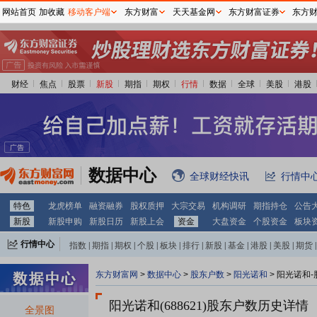
网站首页
加收藏
移动客户端
东方财富
天天基金网
东方财富证券
东方
财经
焦点
股票
新股
期指
期权
行情
数据
全球
美股
港股
数据中心
全球财经快讯
行情中
特色
龙虎榜单
融资融券
股权质押
大宗交易
机构调研
期指持仓
公告
新股
新股申购
新股日历
新股上会
资金
大盘资金
个股资金
板块
行情中心
指数
|
期指
|
期权
|
个股
|
板块
|
排行
|
新股
|
基金
|
港股
|
美股
|
期货
|
外汇
|
黄金
|
自选股
|
自选基金
东方财富网
>
数据中心
>
股东户数
>
阳光诺和
>
阳光诺和-
阳光诺和(688621)
股东户数历史详情
全景图