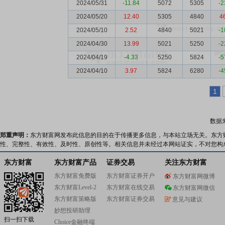
2024/05/31
-11.84
5072
5305
-2
2024/05/20
12.40
5305
4840
4
2024/05/10
2.52
4840
5021
-1
2024/04/30
13.99
5021
5250
-2
2024/04/19
-4.33
5250
5824
-5
2024/04/10
3.97
5824
6280
-4
1
数据
郑重声明：
东方财富网发布此信息的目的在于传播更多信息，与本站立场无关。东方
性、完整性、有效性、及时性、原创性等。相关信息并未经过本网站证实，不对您构
东方财富
东方财富产品
证券交易
关注东方财富
东方财富免费版
东方财富证券开户
东方财富网微博
东方财富Level-2
东方财富在线交易
东方财富网微信
东方财富策略版
东方财富证券交易
意见与建议
妙想投研助理
扫一扫下载
Choice金融终端