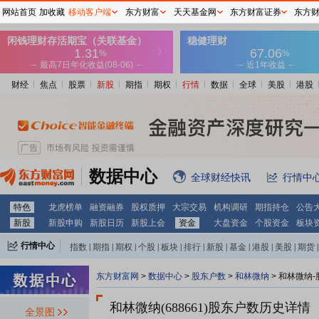
网站首页
加收藏
移动客户端
东方财富
天天基金网
东方财富证券
东方
财经
焦点
股票
新股
期指
期权
行情
数据
全球
美股
港股
数据中心
全球财经快讯
行情中
特色
龙虎榜单
融资融券
股权质押
大宗交易
机构调研
期指持仓
公告
新股
新股申购
新股日历
新股上会
资金
大盘资金
个股资金
板块
行情中心
指数
|
期指
|
期权
|
个股
|
板块
|
排行
|
新股
|
基金
|
港股
|
美股
|
期货
|
外汇
|
黄金
|
自选股
|
自选基金
东方财富网
>
数据中心
>
股东户数
>
和林微纳
>
和林微纳-
和林微纳(688661)
股东户数历史详情
全景图