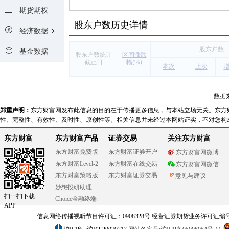
期货期权
股东户数历史详情
经济数据
股东户数
基金数据
股东户数统计
区间涨跌
截止日
幅(%)
本次
上次
数据
郑重声明：
东方财富网发布此信息的目的在于传播更多信息，与本站立场无关。东方
性、完整性、有效性、及时性、原创性等。相关信息并未经过本网站证实，不对您构
东方财富
东方财富产品
证券交易
关注东方财富
东方财富免费版
东方财富证券开户
东方财富网微博
东方财富Level-2
东方财富在线交易
东方财富网微信
东方财富策略版
东方财富证券交易
意见与建议
妙想投研助理
扫一扫下载
Choice金融终端
APP
信息网络传播视听节目许可证：0908328号 经营证券期货业务许可证编号：91310