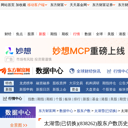
网站首页
加收藏
移动客户端
东方财富
天天基金网
东方财富证券
东方
财经
焦点
股票
新股
期指
期权
行情
数据
全球
美股
港股
数据中心
全球财经快讯
行情中
特色
龙虎榜单
融资融券
股权质押
大宗交易
机构调研
期指持仓
公告
新股
新股申购
新股日历
新股上会
资金
大盘资金
个股资金
板块
行情中心
指数
|
期指
|
期权
|
个股
|
板块
|
排行
|
新股
|
基金
|
港股
|
美股
|
期货
|
外汇
|
黄金
|
自选股
|
自选基金
东方财富网
>
数据中心
>
股东户数
>
太湖雪(已切换)
>
太湖
太湖雪(已切换)(838262)
股东户数历史
全景图