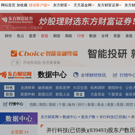
网站首页
加收藏
移动客户端
东方财富
天天基金网
东方财富证券
东方
财经
焦点
股票
新股
期指
期权
行情
数据
全球
美股
港股
数据中心
全球财经快讯
行情中
特色
龙虎榜单
融资融券
股权质押
大宗交易
机构调研
期指持仓
公告
新股
新股申购
新股日历
新股上会
资金
大盘资金
个股资金
板块
行情中心
指数
|
期指
|
期权
|
个股
|
板块
|
排行
|
新股
|
基金
|
港股
|
美股
|
期货
|
外汇
|
黄金
|
自选股
|
自选基金
东方财富网
>
数据中心
>
股东户数
>
并行科技(已切换)
>
并
并行科技(已切换)(839493)
股东户数历
全景图