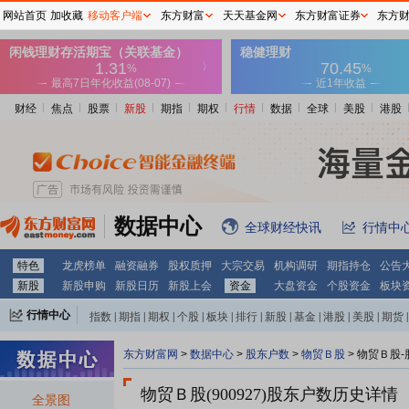
网站首页
加收藏
移动客户端
东方财富
天天基金网
东方财富证券
东方
财经
焦点
股票
新股
期指
期权
行情
数据
全球
美股
港股
数据中心
全球财经快讯
行情中
特色
龙虎榜单
融资融券
股权质押
大宗交易
机构调研
期指持仓
公告
新股
新股申购
新股日历
新股上会
资金
大盘资金
个股资金
板块
行情中心
指数
|
期指
|
期权
|
个股
|
板块
|
排行
|
新股
|
基金
|
港股
|
美股
|
期货
|
外汇
|
黄金
|
自选股
|
自选基金
东方财富网
>
数据中心
>
股东户数
>
物贸Ｂ股
>
物贸Ｂ股-
物贸Ｂ股(900927)
股东户数历史详情
全景图