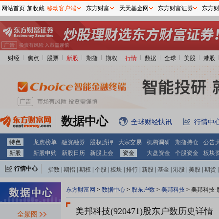
网站首页
加收藏
移动客户端
东方财富
天天基金网
东方财富证券
东方
财经
焦点
股票
新股
期指
期权
行情
数据
全球
美股
港股
数据中心
全球财经快讯
行情中
特色
龙虎榜单
融资融券
股权质押
大宗交易
机构调研
期指持仓
公告
新股
新股申购
新股日历
新股上会
资金
大盘资金
个股资金
板块
行情中心
指数
|
期指
|
期权
|
个股
|
板块
|
排行
|
新股
|
基金
|
港股
|
美股
|
期货
|
外汇
|
黄金
|
自选股
|
自选基金
东方财富网
>
数据中心
>
股东户数
>
美邦科技
>
美邦科技-
美邦科技(920471)
股东户数历史详情
全景图