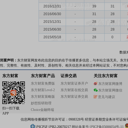
2016/12/31
-
39
31
2016/06/30
-
31
28
2015/12/31
-
28
28
2015/06/30
-
28
28
2015/05/18
-
28
0
数据
郑重声明：
东方财富网发布此信息的目的在于传播更多信息，与本站立场无关。东方
性、完整性、有效性、及时性、原创性等。相关信息并未经过本网站证实，不对您构
东方财富
东方财富产品
证券交易
关注东方财富
东方财富免费版
东方财富证券开户
东方财富网微博
东方财富Level-2
东方财富在线交易
东方财富网微信
东方财富策略版
东方财富证券交易
意见与建议
妙想投研助理
扫一扫下载
Choice金融终端
APP
信息网络传播视听节目许可证：0908328号 经营证券期货业务许可证编号：91310
沪ICP证:沪B2-20070217
网站备案号:沪ICP备05006054号-11