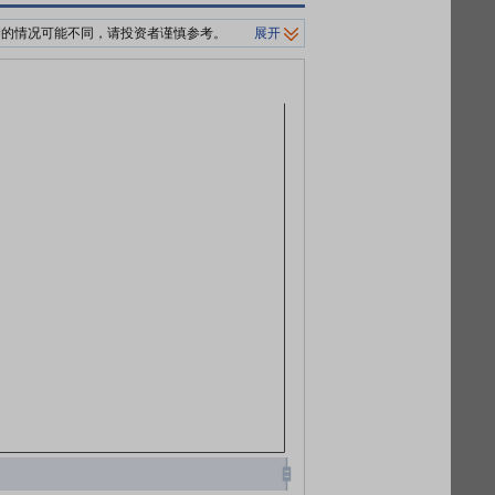
押的情况可能不同，请投资者谨慎参考。
展开
制平仓价格。
0%/140%标准。