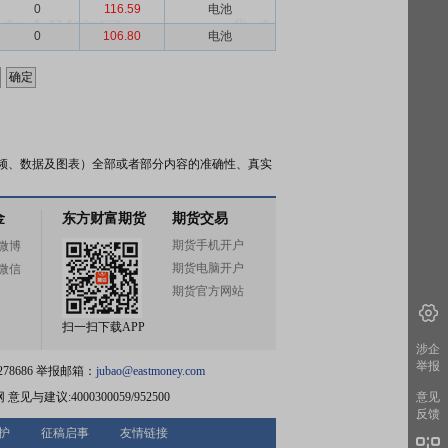
0
116.59
电池
0
106.80
电池
频、数据及图表）全部或者部分内容的准确性、真实
金
东方财富期货
期货交易
期货手机开户
微博
期货电脑开户
微信
期货官方网站
扫一扫下载APP
涉企
举报
78686 举报邮箱：
jubao@eastmoney.com
网
意见与建议:4000300059/952500
意见
反馈
护
征稿启事
友情链接