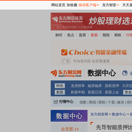
网站首页
加收藏
移动客户端
东方财富
天天
财经
焦点
股票
新股
期指
期权
行
数据中心
特色
龙虎榜单
融资融券
股权质押
大宗
新股
新股申购
新股日历
新股上会
资金
行情中心
指数
|
期指
|
期权
|
个股
|
板块
|
排
东方财富网
>
数据中心
>
先导智能质押
全景图