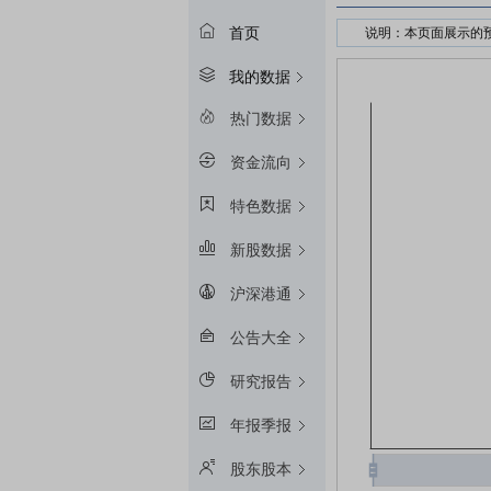
首页
说明：本页面展示的
接受股权质押的金融
我的数据
预警线算法：冻结起始
平仓线算法：冻结起始
热门数据
质押率：融资额和质
资金流向
预警线/平仓线比例：目
特色数据
新股数据
沪深港通
公告大全
研究报告
年报季报
股东股本