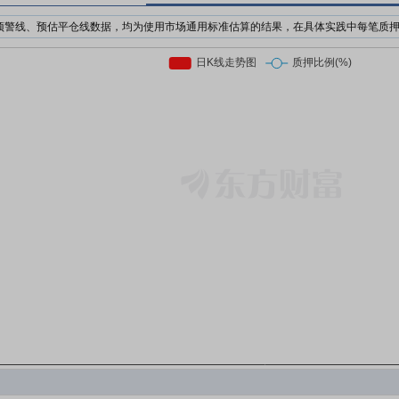
预警线、预估平仓线数据，均为使用市场通用标准估算的结果，在具体实践中每笔质
机构为了防止股价下跌对自己的利益造成损失，对质押个股的股价设置预警价格与强
日收盘价前复权*质押率*预警线比例
日收盘价前复权*质押率*平仓线比例
押股票市值的比例。质押率因行业、企业等情况不同，通常在3-6折。
前市场上通用的标准有两个，分别是160%/140%和150%/130%；此处计算时使用16