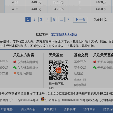
4.85
4400万
36.10亿
3
4400万
4.85
4400万
34.78亿
3
4400万
1
2
3
4
5
...
7
下一页
跳转到
数据来源：
东方财富Choice数据
多信息，与本站立场无关。东方财富网不保证该信息（包括但不限于文字、视频、音
并未经过本网站证实，不对您构成任何投资建议，据此操作，风险自担。
关注东方财富
天天基金
基金交易
关注天天基
券开户
基金开户
东方财富网微博
天天基金网
线交易
基金交易
东方财富网微信
天天基金网
券交易
活期宝
意见与建议
基金产品
扫一扫下载
稳健理财
APP
 经营证券期货业务许可证编号：913101046312860336 违法和不良信息举报:021-612
案号:沪ICP备05006054号-11
沪公网安备 31010402000120号
版权所有:东方财富
广告服务
供应商平台
联系我们
诚聘英才
法律声明
隐私保