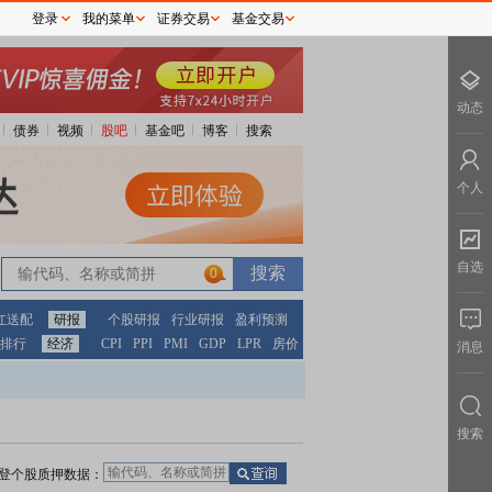
登录
我的菜单
证券交易
基金交易
动态
债券
视频
股吧
基金吧
博客
搜索
个人
自选
0
红送配
研报
个股研报
行业研报
盈利预测
排行
经济
CPI
PPI
PMI
GDP
LPR
房价
消息
搜索
登个股质押数据：