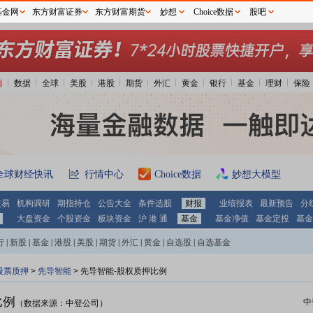
基金网
东方财富证券
东方财富期货
妙想
Choice数据
股吧
情
数据
全球
美股
港股
期货
外汇
黄金
银行
基金
理财
保险
全球财经快讯
行情中心
Choice数据
妙想大模型
交易
机构调研
期指持仓
公告大全
条件选股
财报
业绩报表
最新预告
分
大盘资金
个股资金
板块资金
沪 港 通
基金
基金净值
基金定投
基金
行
|
新股
|
基金
|
港股
|
美股
|
期货
|
外汇
|
黄金
|
自选股
|
自选基金
股票质押
>
先导智能
> 先导智能-股权质押比例
比例
中
（数据来源：中登公司）