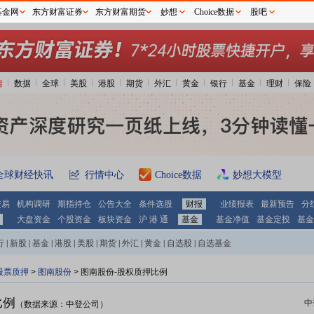
基金网
东方财富证券
东方财富期货
妙想
Choice数据
股吧
情
数据
全球
美股
港股
期货
外汇
黄金
银行
基金
理财
保险
全球财经快讯
行情中心
Choice数据
妙想大模型
交易
机构调研
期指持仓
公告大全
条件选股
财报
业绩报表
最新预告
分
大盘资金
个股资金
板块资金
沪 港 通
基金
基金净值
基金定投
基金
行
|
新股
|
基金
|
港股
|
美股
|
期货
|
外汇
|
黄金
|
自选股
|
自选基金
股票质押
>
图南股份
> 图南股份-股权质押比例
比例
中
（数据来源：中登公司）