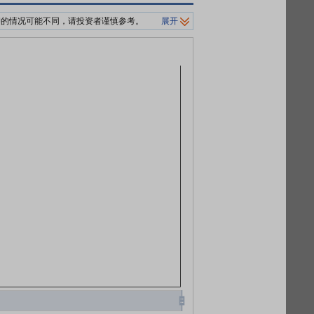
押的情况可能不同，请投资者谨慎参考。
展开
制平仓价格。
0%/140%标准。