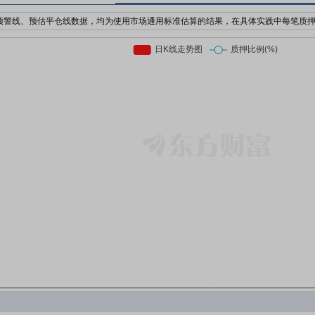
预警线、预估平仓线数据，均为使用市场通用标准估算的结果，在具体实践中每笔质
机构为了防止股价下跌对自己的利益造成损失，对质押个股的股价设置预警价格与强
日收盘价前复权*质押率*预警线比例
日收盘价前复权*质押率*平仓线比例
押股票市值的比例。质押率因行业、企业等情况不同，通常在3-6折。
前市场上通用的标准有两个，分别是160%/140%和150%/130%；此处计算时使用16