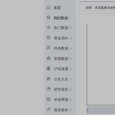
首页
说明：本页面展示的
接受股权质押的金融
我的数据
预警线算法：冻结起始
平仓线算法：冻结起始
热门数据
质押率：融资额和质
资金流向
预警线/平仓线比例：目
特色数据
新股数据
沪深港通
公告大全
研究报告
年报季报
股东股本