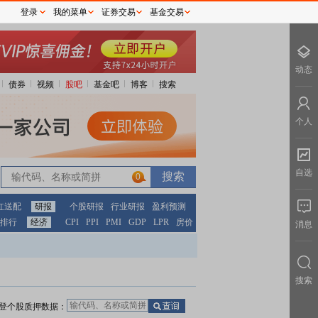
登录
我的菜单
证券交易
基金交易
动态
债券
视频
股吧
基金吧
博客
搜索
个人
自选
0
红送配
研报
个股研报
行业研报
盈利预测
排行
经济
CPI
PPI
PMI
GDP
LPR
房价
消息
搜索
登个股质押数据：