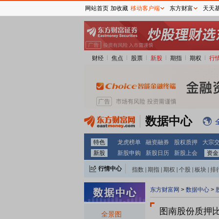
网站首页
加收藏
移动客户端
东方财富
天天
财经
焦点
股票
新股
期指
期权
行
数据中心
特色
龙虎榜单
融资融券
股权质押
大宗
新股
新股申购
新股日历
新股上会
资金
行情中心
指数
|
期指
|
期权
|
个股
|
板块
|
排
东方财富网
>
数据中心
>
图南股份质押
全景图