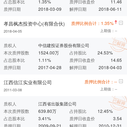
占总股本比
1.35%
质押日收盘价
11.46
质押日期
2018-03-09
解押日期
2018-06-11
质押比例合计：1.35%
孝昌枫杰投资中心(有限合伙)
上期值：--
2018-04-05
质权人
中信建投证券股份有限公司
本次质押股数
1524.00万
占持股比
24.53%
占总股本比
1.11%
质押日收盘价
14.65
质押日期
2017-04-28
解押日期
2018-04-03
质押比例合计：--
江西信江实业有限公司
上期值：--
2011-03-08
质权人
江西省出版集团公司
本次质押股数
639.80万
占持股比
12.45%
占总股本比
3.41%
质押日收盘价
3.54
质押日期
2009-09-21
解押日期
2010-12-31