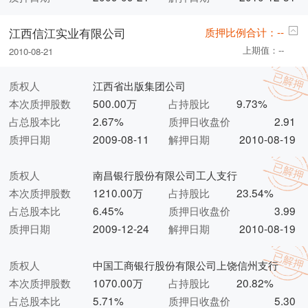
质押比例合计：--
江西信江实业有限公司
上期值：--
2010-08-21
质权人
江西省出版集团公司
本次质押股数
500.00万
占持股比
9.73%
占总股本比
2.67%
质押日收盘价
2.91
质押日期
2009-08-11
解押日期
2010-08-19
质权人
南昌银行股份有限公司工人支行
本次质押股数
1210.00万
占持股比
23.54%
占总股本比
6.45%
质押日收盘价
3.99
质押日期
2009-12-24
解押日期
2010-08-19
质权人
中国工商银行股份有限公司上饶信州支行
本次质押股数
1070.00万
占持股比
20.82%
占总股本比
5.71%
质押日收盘价
5.30