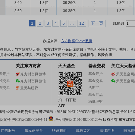
3.60
1.3亿
39.26亿
1
1.3亿
3.60
1.3亿
39.38亿
1
1.3亿
1
2
3
4
5
...
12
下一页
跳转到
数据来源：
东方财富Choice数据
多信息，与本站立场无关。东方财富网不保证该信息（包括但不限于文字、视频、音
并未经过本网站证实，不对您构成任何投资建议，据此操作，风险自担。
关注东方财富
天天基金
基金交易
关注天天基
券开户
基金开户
东方财富网微博
天天基金网
线交易
基金交易
东方财富网微信
天天基金网
券交易
活期宝
意见与建议
基金产品
扫一扫下载
稳健理财
APP
 经营证券期货业务许可证编号：913101046312860336 违法和不良信息举报:021-612
案号:沪ICP备05006054号-11
沪公网安备 31010402000120号
版权所有:东方财富
广告服务
供应商平台
联系我们
诚聘英才
法律声明
隐私保