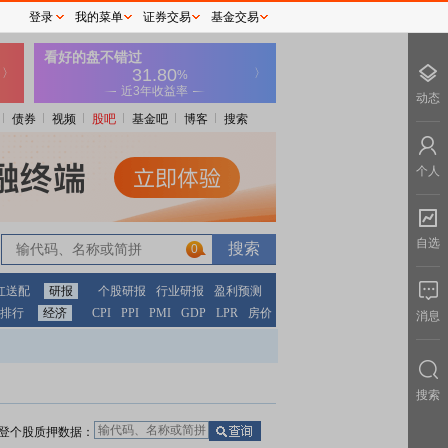
登录
我的菜单
证券交易
基金交易
动态
债券
视频
股吧
基金吧
博客
搜索
个人
自选
0
红送配
研报
个股研报
行业研报
盈利预测
排行
经济
CPI
PPI
PMI
GDP
LPR
房价
消息
搜索
登个股质押数据：