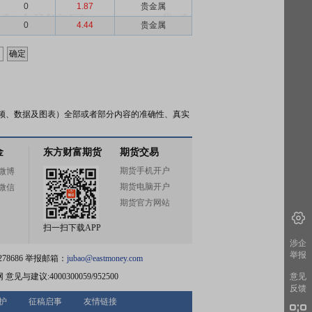
0
1.87
贵金属
0
4.44
贵金属
频、数据及图表）全部或者部分内容的准确性、真实
金
东方财富期货
期货交易
期货手机开户
微博
期货电脑开户
微信
期货官方网站
扫一扫下载APP
涉企
举报
78686 举报邮箱：
jubao@eastmoney.com
网
意见与建议:4000300059/952500
意见
反馈
护
征稿启事
友情链接