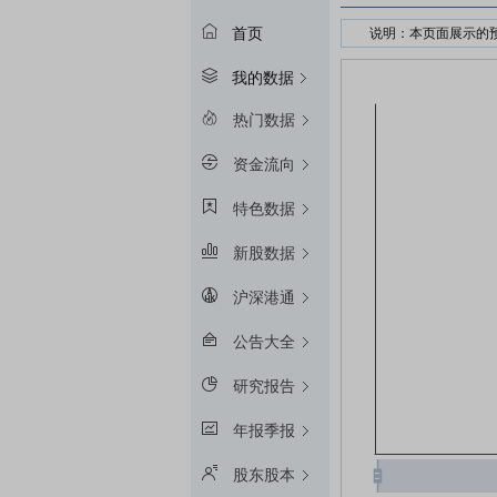
首页
说明：本页面展示的
接受股权质押的金融
我的数据
预警线算法：冻结起始
平仓线算法：冻结起始
热门数据
质押率：融资额和质
资金流向
预警线/平仓线比例：目
特色数据
新股数据
沪深港通
公告大全
研究报告
年报季报
股东股本