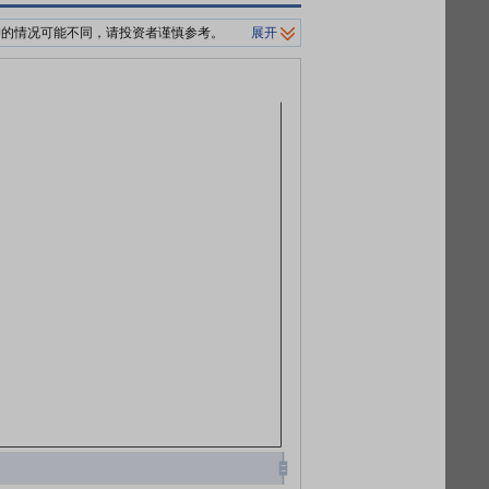
押的情况可能不同，请投资者谨慎参考。
展开
制平仓价格。
0%/140%标准。