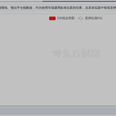
预警线、预估平仓线数据，均为使用市场通用标准估算的结果，在具体实践中每笔质
机构为了防止股价下跌对自己的利益造成损失，对质押个股的股价设置预警价格与强
日收盘价前复权*质押率*预警线比例
日收盘价前复权*质押率*平仓线比例
押股票市值的比例。质押率因行业、企业等情况不同，通常在3-6折。
前市场上通用的标准有两个，分别是160%/140%和150%/130%；此处计算时使用16