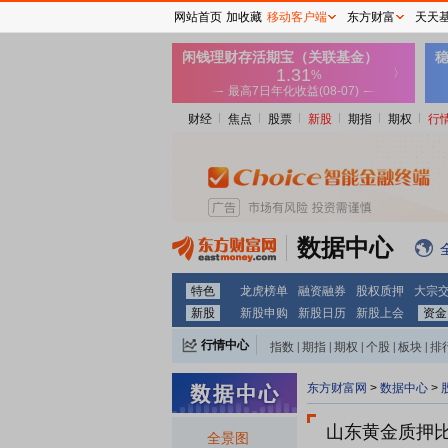
网站首页
加收藏
移动客户端
东方财富
天天
财经
焦点
股票
新股
期指
期权
行
数据中心
特色
龙虎榜单
融资融券
股权质押
大宗
新股
新股申购
新股日历
新股上会
资金
行情中心
指数
|
期指
|
期权
|
个股
|
板块
|
排
东方财富网
>
数据中心
>
山东黄金质押
全景图