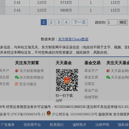
2.41
115万
5719万
1
115万
2.41
115万
5608万
1
115万
1
2
3
4
下一页
跳转到
数据来源：
东方财富Choice数据
多信息，与本站立场无关。东方财富网不保证该信息（包括但不限于文字、视频、音
并未经过本网站证实，不对您构成任何投资建议，据此操作，风险自担。
关注东方财富
天天基金
基金交易
关注天天基
券开户
基金开户
东方财富网微博
天天基金网
线交易
基金交易
东方财富网微信
天天基金网
券交易
活期宝
意见与建议
基金产品
扫一扫下载
稳健理财
APP
 经营证券期货业务许可证编号：913101046312860336 违法和不良信息举报:021-612
案号:沪ICP备05006054号-11
沪公网安备 31010402000120号
版权所有:东方财富
广告服务
供应商平台
联系我们
诚聘英才
法律声明
隐私保