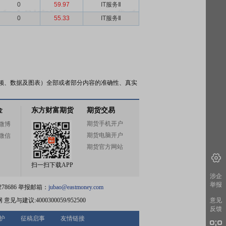
0
59.97
IT服务Ⅱ
0
55.33
IT服务Ⅱ
频、数据及图表）全部或者部分内容的准确性、真实
金
东方财富期货
期货交易
期货手机开户
微博
期货电脑开户
微信
期货官方网站
扫一扫下载APP
涉企
举报
78686 举报邮箱：
jubao@eastmoney.com
网
意见与建议:4000300059/952500
意见
反馈
护
征稿启事
友情链接