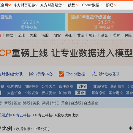
基金网
东方财富证券
东方财富期货
妙想
Choice数据
股吧
情
数据
全球
美股
港股
期货
外汇
黄金
银行
基金
理财
保险
全球财经快讯
行情中心
Choice数据
妙想大模型
交易
机构调研
期指持仓
公告大全
条件选股
财报
业绩报表
最新预告
分
大盘资金
个股资金
板块资金
沪 港 通
基金
基金净值
基金定投
基金
行
|
新股
|
基金
|
港股
|
美股
|
期货
|
外汇
|
黄金
|
自选股
|
自选基金
股票质押
>
青云科技-U
> 青云科技-U-股权质押比例
押比例
中
（数据来源：中登公司）