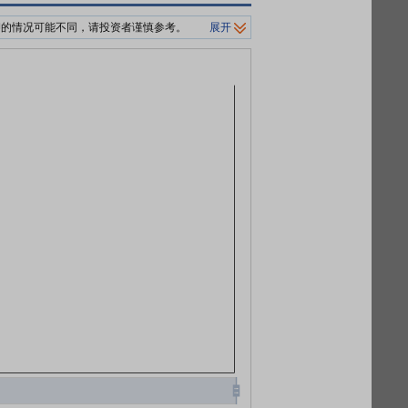
押的情况可能不同，请投资者谨慎参考。
展开
制平仓价格。
0%/140%标准。