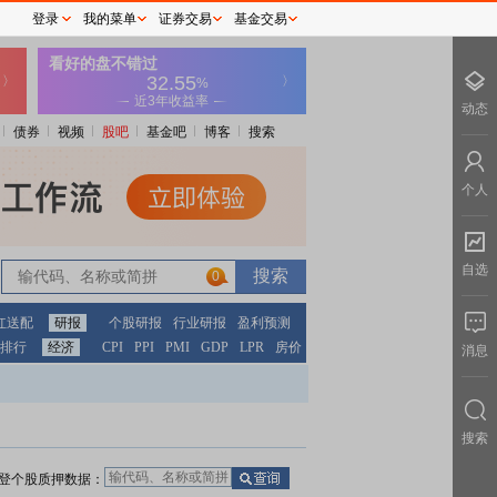
登录
我的菜单
证券交易
基金交易
动态
债券
视频
股吧
基金吧
博客
搜索
个人
自选
0
红送配
研报
个股研报
行业研报
盈利预测
排行
经济
CPI
PPI
PMI
GDP
LPR
房价
消息
搜索
登个股质押数据：