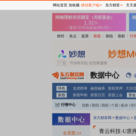
网站首页
加收藏
移动客户端
东方财富
天天
财经
焦点
股票
新股
期指
期权
行
数据中心
特色
龙虎榜单
融资融券
股权质押
大宗
新股
新股申购
新股日历
新股上会
资金
行情中心
指数
|
期指
|
期权
|
个股
|
板块
|
排
东方财富网
>
数据中心
>
青云科技-U质
全景图