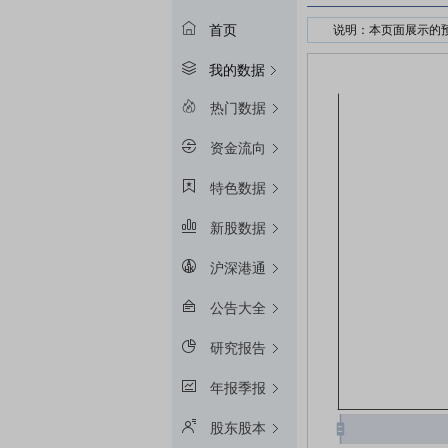
首页
说明：本页面展示的
接受股权质押的金融
我的数据
预警线算法：冻结起始
平仓线算法：冻结起始
热门数据
质押率：融资额和质
资金流向
预警线/平仓线比例：目
特色数据
新股数据
沪深港通
公告大全
研究报告
年报季报
股东股本