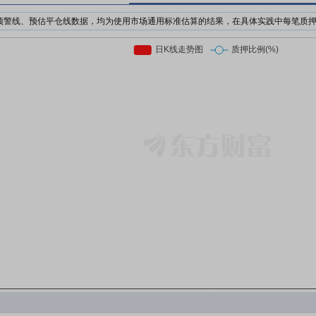
预警线、预估平仓线数据，均为使用市场通用标准估算的结果，在具体实践中每笔质
机构为了防止股价下跌对自己的利益造成损失，对质押个股的股价设置预警价格与强
日收盘价前复权*质押率*预警线比例
日收盘价前复权*质押率*平仓线比例
押股票市值的比例。质押率因行业、企业等情况不同，通常在3-6折。
前市场上通用的标准有两个，分别是160%/140%和150%/130%；此处计算时使用16