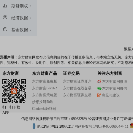
期货期权
经济数据
基金数据
数据
郑重声明：
东方财富网发布此信息的目的在于传播更多信息，与本站立场无关。东方
性、完整性、有效性、及时性、原创性等。相关信息并未经过本网站证实，不对您构
东方财富
东方财富产品
证券交易
关注东方财富
东方财富免费版
东方财富证券开户
东方财富网微博
东方财富Level-2
东方财富在线交易
东方财富网微信
东方财富策略版
东方财富证券交易
意见与建议
妙想投研助理
扫一扫下载
Choice金融终端
APP
信息网络传播视听节目许可证：0908328号 经营证券期货业务许可证编号：91310
沪ICP证:沪B2-20070217
网站备案号:沪ICP备05006054号-11