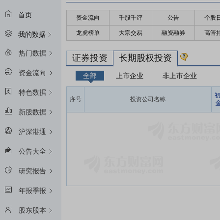
首页
资金流向
千股千评
公告
个股
龙虎榜单
大宗交易
融资融券
高管
我的数据
热门数据
证券投资
长期股权投资
资金流向
全部
上市企业
非上市企业
特色数据
序号
投资公司名称
金
新股数据
沪深港通
公告大全
研究报告
年报季报
股东股本