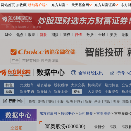
网站首页
加收藏
移动客户端
东方财富
天天基金网
东方财富证券
东方
财经
焦点
股票
新股
期指
期权
行情
数据
全球
美股
港股
数据中心
全球财经快讯
行情中
特色
龙虎榜单
融资融券
股权质押
大宗交易
机构调研
期指持仓
公告
新股
新股申购
新股日历
新股上会
资金
大盘资金
个股资金
板块
行情中心
指数
|
期指
|
期权
|
个股
|
板块
|
排行
|
新股
|
基金
|
港股
|
美股
|
期货
|
外汇
|
黄金
|
自选股
|
自选基金
东方财富网
>
数据中心
>
公司投资
>
富奥股份
> 富奥股份
富奥股份(000030)
最新价
-
涨跌
-
涨跌
全景图