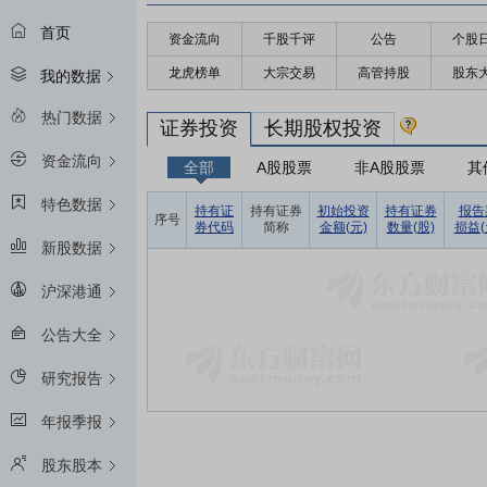
首页
资金流向
千股千评
公告
个股
龙虎榜单
大宗交易
高管持股
股东
我的数据
热门数据
证券投资
长期股权投资
资金流向
全部
A股股票
非A股股票
其
特色数据
持有证
持有证券
初始投资
持有证券
报告
序号
券代码
简称
金额(元)
数量(股)
损益(
新股数据
沪深港通
公告大全
研究报告
年报季报
股东股本