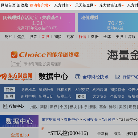
网站首页
加收藏
移动客户端
东方财富
天天基金网
东方财富证券
东方
财经
焦点
股票
新股
期指
期权
行情
数据
全球
美股
港股
数据中心
全球财经快讯
行情中
特色
龙虎榜单
融资融券
股权质押
大宗交易
机构调研
期指持仓
公告
新股
新股申购
新股日历
新股上会
资金
大盘资金
个股资金
板块
行情中心
指数
|
期指
|
期权
|
个股
|
板块
|
排行
|
新股
|
基金
|
港股
|
美股
|
期货
|
外汇
|
黄金
|
自选股
|
自选基金
东方财富网
>
数据中心
>
公司投资
>
*ST民控
> *ST民控-
*ST民控(000416)
最新价
-
涨跌
-
涨跌幅
全景图