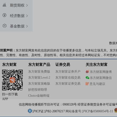
期货期权
经济数据
基金数据
数据
郑重声明：
东方财富网发布此信息的目的在于传播更多信息，与本站立场无关。东方
性、完整性、有效性、及时性、原创性等。相关信息并未经过本网站证实，不对您构
东方财富
东方财富产品
证券交易
关注东方财富
东方财富免费版
东方财富证券开户
东方财富网微博
东方财富Level-2
东方财富在线交易
东方财富网微信
东方财富策略版
东方财富证券交易
意见与建议
妙想投研助理
扫一扫下载
Choice金融终端
APP
信息网络传播视听节目许可证：0908328号 经营证券期货业务许可证编号：91310
沪ICP证:沪B2-20070217
网站备案号:沪ICP备05006054号-11