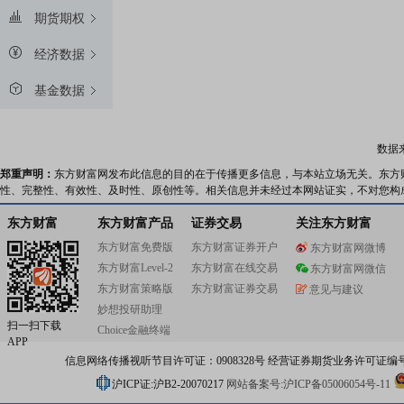
期货期权
经济数据
基金数据
数据
郑重声明：
东方财富网发布此信息的目的在于传播更多信息，与本站立场无关。东方
性、完整性、有效性、及时性、原创性等。相关信息并未经过本网站证实，不对您构
东方财富
东方财富产品
证券交易
关注东方财富
东方财富免费版
东方财富证券开户
东方财富网微博
东方财富Level-2
东方财富在线交易
东方财富网微信
东方财富策略版
东方财富证券交易
意见与建议
妙想投研助理
扫一扫下载
Choice金融终端
APP
信息网络传播视听节目许可证：0908328号 经营证券期货业务许可证编号：91310
沪ICP证:沪B2-20070217
网站备案号:沪ICP备05006054号-11