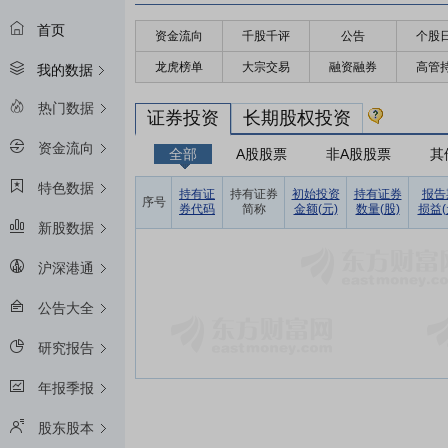
首页
资金流向
千股千评
公告
个股
龙虎榜单
大宗交易
融资融券
高管
我的数据
热门数据
证券投资
长期股权投资
资金流向
全部
A股股票
非A股股票
其
特色数据
持有证
持有证券
初始投资
持有证券
报告
序号
券代码
简称
金额(元)
数量(股)
损益(
新股数据
沪深港通
公告大全
研究报告
年报季报
股东股本