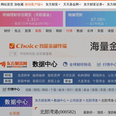
网站首页
加收藏
移动客户端
东方财富
天天基金网
东方财富证券
东方
财经
焦点
股票
新股
期指
期权
行情
数据
全球
美股
港股
数据中心
全球财经快讯
行情中
特色
龙虎榜单
融资融券
股权质押
大宗交易
机构调研
期指持仓
公告
新股
新股申购
新股日历
新股上会
资金
大盘资金
个股资金
板块
行情中心
指数
|
期指
|
期权
|
个股
|
板块
|
排行
|
新股
|
基金
|
港股
|
美股
|
期货
|
外汇
|
黄金
|
自选股
|
自选基金
东方财富网
>
数据中心
>
公司投资
>
北部湾港
> 北部湾港
北部湾港(000582)
最新价
-
涨跌
-
涨跌
全景图