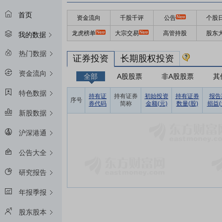
首页
资金流向
千股千评
公告
个股
龙虎榜单
大宗交易
高管持股
股东
我的数据
热门数据
证券投资
长期股权投资
资金流向
全部
A股股票
非A股股票
其
特色数据
持有证
持有证券
初始投资
持有证券
报告
序号
券代码
简称
金额(元)
数量(股)
损益(
新股数据
沪深港通
公告大全
研究报告
年报季报
股东股本