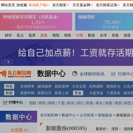
网站首页
加收藏
移动客户端
东方财富
天天基金网
东方财富证券
东方
财经
焦点
股票
新股
期指
期权
行情
数据
全球
美股
港股
数据中心
全球财经快讯
行情中
特色
龙虎榜单
融资融券
股权质押
大宗交易
机构调研
期指持仓
公告
新股
新股申购
新股日历
新股上会
资金
大盘资金
个股资金
板块
行情中心
指数
|
期指
|
期权
|
个股
|
板块
|
排行
|
新股
|
基金
|
港股
|
美股
|
期货
|
外汇
|
黄金
|
自选股
|
自选基金
东方财富网
>
数据中心
>
公司投资
>
新能股份
> 新能股份
新能股份(000595)
最新价
-
涨跌
-
涨跌
全景图