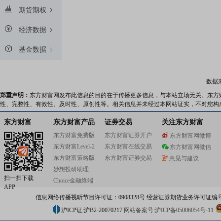
期货期权
经济数据
基金数据
数据
郑重声明：
东方财富网发布此信息的目的在于传播更多信息，与本站立场无关。东方
性、完整性、有效性、及时性、原创性等。相关信息并未经过本网站证实，不对您构
东方财富
东方财富产品
证券交易
关注东方财富
东方财富免费版
东方财富证券开户
东方财富网微博
东方财富Level-2
东方财富在线交易
东方财富网微信
东方财富策略版
东方财富证券交易
意见与建议
妙想投研助理
扫一扫下载
Choice金融终端
APP
信息网络传播视听节目许可证：0908328号 经营证券期货业务许可证编号：91310
沪ICP证:沪B2-20070217
网站备案号:沪ICP备05006054号-11