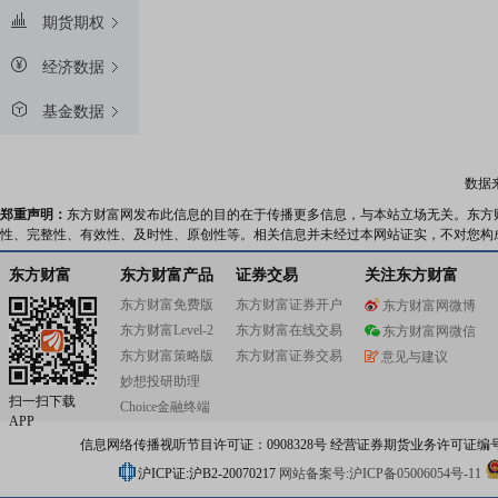
期货期权
经济数据
基金数据
数据
郑重声明：
东方财富网发布此信息的目的在于传播更多信息，与本站立场无关。东方
性、完整性、有效性、及时性、原创性等。相关信息并未经过本网站证实，不对您构
东方财富
东方财富产品
证券交易
关注东方财富
东方财富免费版
东方财富证券开户
东方财富网微博
东方财富Level-2
东方财富在线交易
东方财富网微信
东方财富策略版
东方财富证券交易
意见与建议
妙想投研助理
扫一扫下载
Choice金融终端
APP
信息网络传播视听节目许可证：0908328号 经营证券期货业务许可证编号：91310
沪ICP证:沪B2-20070217
网站备案号:沪ICP备05006054号-11