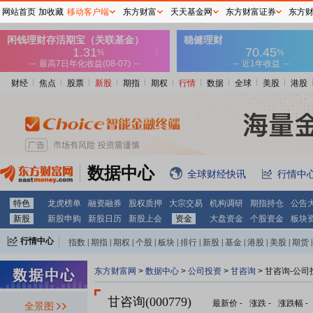
网站首页
加收藏
移动客户端
东方财富
天天基金网
东方财富证券
东方
财经
焦点
股票
新股
期指
期权
行情
数据
全球
美股
港股
数据中心
全球财经快讯
行情中
特色
龙虎榜单
融资融券
股权质押
大宗交易
机构调研
期指持仓
公告
新股
新股申购
新股日历
新股上会
资金
大盘资金
个股资金
板块
行情中心
指数
|
期指
|
期权
|
个股
|
板块
|
排行
|
新股
|
基金
|
港股
|
美股
|
期货
|
外汇
|
黄金
|
自选股
|
自选基金
东方财富网
>
数据中心
>
公司投资
>
甘咨询
> 甘咨询-公司
甘咨询(000779)
最新价
-
涨跌
-
涨跌幅
-
全景图