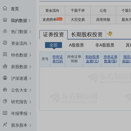
首页
资金流向
千股千评
公告
个股
龙虎榜单
大宗交易
高管持股
股东
我的数据
热门数据
证券投资
长期股权投资
资金流向
全部
A股股票
非A股股票
其
特色数据
持有证
持有证券
初始投资
持有证券
报告
序号
券代码
简称
金额(元)
数量(股)
损益(
新股数据
沪深港通
公告大全
研究报告
年报季报
股东股本