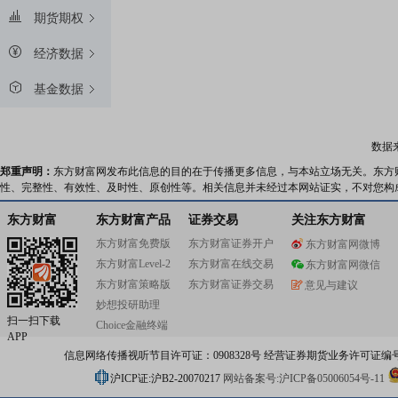
期货期权
经济数据
基金数据
数据
郑重声明：
东方财富网发布此信息的目的在于传播更多信息，与本站立场无关。东方
性、完整性、有效性、及时性、原创性等。相关信息并未经过本网站证实，不对您构
东方财富
东方财富产品
证券交易
关注东方财富
东方财富免费版
东方财富证券开户
东方财富网微博
东方财富Level-2
东方财富在线交易
东方财富网微信
东方财富策略版
东方财富证券交易
意见与建议
妙想投研助理
扫一扫下载
Choice金融终端
APP
信息网络传播视听节目许可证：0908328号 经营证券期货业务许可证编号：91310
沪ICP证:沪B2-20070217
网站备案号:沪ICP备05006054号-11