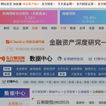
网站首页
加收藏
移动客户端
东方财富
天天基金网
东方财富证券
东方
财经
焦点
股票
新股
期指
期权
行情
数据
全球
美股
港股
数据中心
全球财经快讯
行情中
特色
龙虎榜单
融资融券
股权质押
大宗交易
机构调研
期指持仓
公告
新股
新股申购
新股日历
新股上会
资金
大盘资金
个股资金
板块
行情中心
指数
|
期指
|
期权
|
个股
|
板块
|
排行
|
新股
|
基金
|
港股
|
美股
|
期货
|
外汇
|
黄金
|
自选股
|
自选基金
东方财富网
>
数据中心
>
公司投资
>
云南能投
> 云南能投
云南能投(002053)
最新价
-
涨跌
-
涨跌
全景图