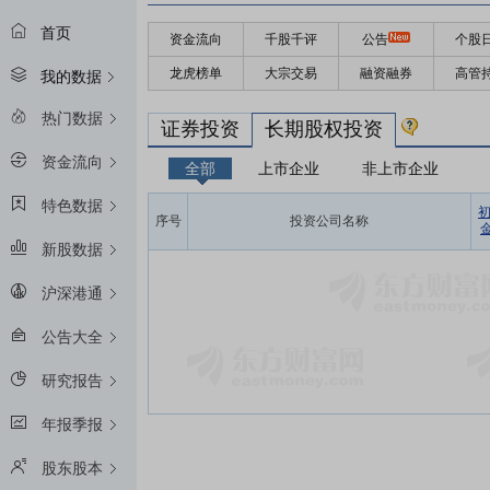
首页
资金流向
千股千评
公告
个股
龙虎榜单
大宗交易
融资融券
高管
我的数据
热门数据
证券投资
长期股权投资
资金流向
全部
上市企业
非上市企业
特色数据
序号
投资公司名称
金
新股数据
沪深港通
公告大全
研究报告
年报季报
股东股本