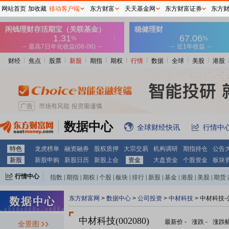
网站首页
加收藏
移动客户端
东方财富
天天基金网
东方财富证券
东方
财经
焦点
股票
新股
期指
期权
行情
数据
全球
美股
港股
数据中心
全球财经快讯
行情中
特色
龙虎榜单
融资融券
股权质押
大宗交易
机构调研
期指持仓
公告
新股
新股申购
新股日历
新股上会
资金
大盘资金
个股资金
板块
行情中心
指数
|
期指
|
期权
|
个股
|
板块
|
排行
|
新股
|
基金
|
港股
|
美股
|
期货
|
外汇
|
黄金
|
自选股
|
自选基金
东方财富网
>
数据中心
>
公司投资
>
中材科技
> 中材科技
中材科技(002080)
最新价
-
涨跌
-
涨跌
全景图