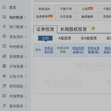
首页
资金流向
千股千评
公告
个股
龙虎榜单
大宗交易
融资融券
高管
我的数据
热门数据
证券投资
长期股权投资
资金流向
全部
A股股票
非A股股票
其
特色数据
持有证
持有证券
初始投资
持有证券
报告
序号
券代码
简称
金额(元)
数量(股)
损益(
新股数据
沪深港通
公告大全
研究报告
年报季报
股东股本