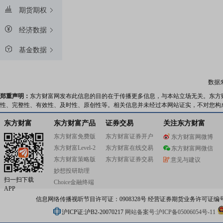
期货期权
经济数据
基金数据
数据
郑重声明：
东方财富网发布此信息的目的在于传播更多信息，与本站立场无关。东方
性、完整性、有效性、及时性、原创性等。相关信息并未经过本网站证实，不对您构
东方财富
东方财富产品
证券交易
关注东方财富
东方财富免费版
东方财富证券开户
东方财富网微博
东方财富Level-2
东方财富在线交易
东方财富网微信
东方财富策略版
东方财富证券交易
意见与建议
妙想投研助理
扫一扫下载
Choice金融终端
APP
信息网络传播视听节目许可证：0908328号 经营证券期货业务许可证编号：91310
沪ICP证:沪B2-20070217
网站备案号:沪ICP备05006054号-11