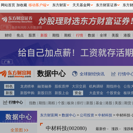
网站首页
加收藏
移动客户端
东方财富
天天基金网
东方财富证券
东方
财经
焦点
股票
新股
期指
期权
行情
数据
全球
美股
港股
数据中心
全球财经快讯
行情中
特色
龙虎榜单
融资融券
股权质押
大宗交易
机构调研
期指持仓
公告
新股
新股申购
新股日历
新股上会
资金
大盘资金
个股资金
板块
行情中心
指数
|
期指
|
期权
|
个股
|
板块
|
排行
|
新股
|
基金
|
港股
|
美股
|
期货
|
外汇
|
黄金
|
自选股
|
自选基金
东方财富网
>
数据中心
>
公司投资
>
中材科技
> 中材科技
中材科技(002080)
最新价
-
涨跌
-
涨跌
全景图