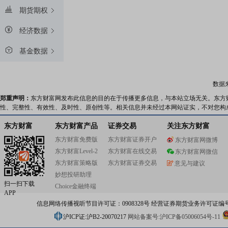
期货期权
经济数据
基金数据
数据
郑重声明：
东方财富网发布此信息的目的在于传播更多信息，与本站立场无关。东方
性、完整性、有效性、及时性、原创性等。相关信息并未经过本网站证实，不对您构
东方财富
东方财富产品
证券交易
关注东方财富
东方财富免费版
东方财富证券开户
东方财富网微博
东方财富Level-2
东方财富在线交易
东方财富网微信
东方财富策略版
东方财富证券交易
意见与建议
妙想投研助理
扫一扫下载
Choice金融终端
APP
信息网络传播视听节目许可证：0908328号 经营证券期货业务许可证编号：91310
沪ICP证:沪B2-20070217
网站备案号:沪ICP备05006054号-11