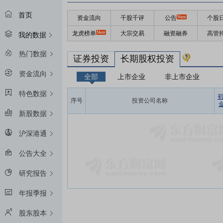
首页
资金流向
千股千评
公告
个股
龙虎榜单
大宗交易
融资融券
高管
我的数据
热门数据
证券投资
长期股权投资
资金流向
全部
上市企业
非上市企业
特色数据
序号
投资公司名称
金
新股数据
沪深港通
公告大全
研究报告
年报季报
股东股本