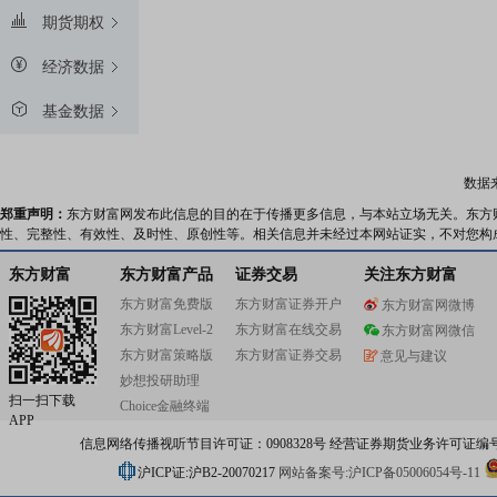
期货期权
经济数据
基金数据
数据
郑重声明：
东方财富网发布此信息的目的在于传播更多信息，与本站立场无关。东方
性、完整性、有效性、及时性、原创性等。相关信息并未经过本网站证实，不对您构
东方财富
东方财富产品
证券交易
关注东方财富
东方财富免费版
东方财富证券开户
东方财富网微博
东方财富Level-2
东方财富在线交易
东方财富网微信
东方财富策略版
东方财富证券交易
意见与建议
妙想投研助理
扫一扫下载
Choice金融终端
APP
信息网络传播视听节目许可证：0908328号 经营证券期货业务许可证编号：91310
沪ICP证:沪B2-20070217
网站备案号:沪ICP备05006054号-11