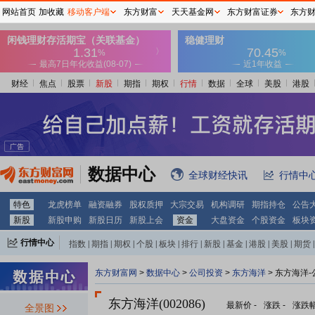
网站首页
加收藏
移动客户端
东方财富
天天基金网
东方财富证券
东方
财经
焦点
股票
新股
期指
期权
行情
数据
全球
美股
港股
数据中心
全球财经快讯
行情中
特色
龙虎榜单
融资融券
股权质押
大宗交易
机构调研
期指持仓
公告
新股
新股申购
新股日历
新股上会
资金
大盘资金
个股资金
板块
行情中心
指数
|
期指
|
期权
|
个股
|
板块
|
排行
|
新股
|
基金
|
港股
|
美股
|
期货
|
外汇
|
黄金
|
自选股
|
自选基金
东方财富网
>
数据中心
>
公司投资
>
东方海洋
> 东方海洋
东方海洋(002086)
最新价
-
涨跌
-
涨跌
全景图