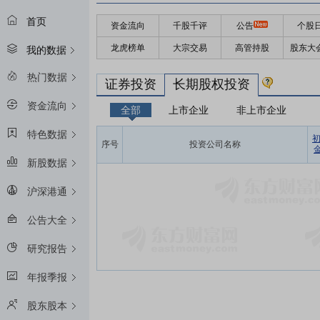
首页
资金流向
千股千评
公告
个股
龙虎榜单
大宗交易
高管持股
股东大
我的数据
热门数据
证券投资
长期股权投资
资金流向
全部
上市企业
非上市企业
特色数据
序号
投资公司名称
金
新股数据
沪深港通
公告大全
研究报告
年报季报
股东股本