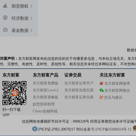
期货期权
经济数据
基金数据
数据
郑重声明：
东方财富网发布此信息的目的在于传播更多信息，与本站立场无关。东方
性、完整性、有效性、及时性、原创性等。相关信息并未经过本网站证实，不对您构
东方财富
东方财富产品
证券交易
关注东方财富
东方财富免费版
东方财富证券开户
东方财富网微博
东方财富Level-2
东方财富在线交易
东方财富网微信
东方财富策略版
东方财富证券交易
意见与建议
妙想投研助理
扫一扫下载
Choice金融终端
APP
信息网络传播视听节目许可证：0908328号 经营证券期货业务许可证编号：91310
沪ICP证:沪B2-20070217
网站备案号:沪ICP备05006054号-11