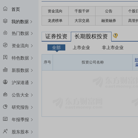
首页
资金流向
千股千评
公告
个股
龙虎榜单
大宗交易
融资融券
高管
我的数据
热门数据
证券投资
长期股权投资
资金流向
全部
上市企业
非上市企业
特色数据
序号
投资公司名称
金
新股数据
沪深港通
公告大全
研究报告
年报季报
股东股本