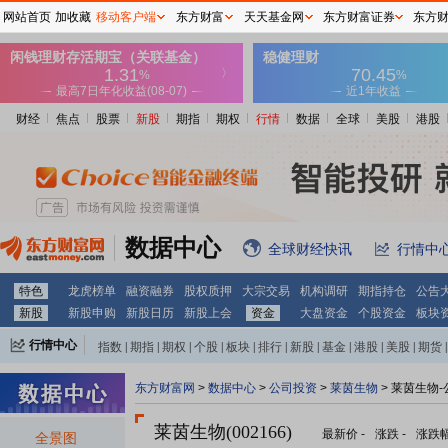
网站首页
加收藏
移动客户端
东方财富
天天基金网
东方财富证券
东方
财经
焦点
股票
新股
期指
期权
行情
数据
全球
美股
港股
数据中心
全球财经快讯
行情中
特色
龙虎榜单
融资融券
股权质押
大宗交易
机构调研
期指持仓
公告
新股
新股申购
新股日历
新股上会
资金
大盘资金
个股资金
板块
行情中心
指数
|
期指
|
期权
|
个股
|
板块
|
排行
|
新股
|
基金
|
港股
|
美股
|
期货
|
外汇
|
黄金
|
自选股
|
自选基金
东方财富网
>
数据中心
>
公司投资
>
莱茵生物
> 莱茵生物
莱茵生物(002166)
最新价
-
涨跌
-
涨跌
全景图