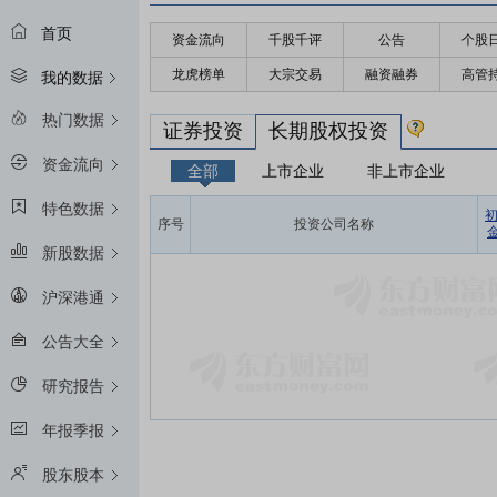
首页
资金流向
千股千评
公告
个股
龙虎榜单
大宗交易
融资融券
高管
我的数据
热门数据
证券投资
长期股权投资
资金流向
全部
上市企业
非上市企业
特色数据
序号
投资公司名称
金
新股数据
沪深港通
公告大全
研究报告
年报季报
股东股本