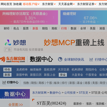
网站首页
加收藏
移动客户端
东方财富
天天基金网
东方财富证券
东方
财经
焦点
股票
新股
期指
期权
行情
数据
全球
美股
港股
数据中心
全球财经快讯
行情中
特色
龙虎榜单
融资融券
股权质押
大宗交易
机构调研
期指持仓
公告
新股
新股申购
新股日历
新股上会
资金
大盘资金
个股资金
板块
行情中心
指数
|
期指
|
期权
|
个股
|
板块
|
排行
|
新股
|
基金
|
港股
|
美股
|
期货
|
外汇
|
黄金
|
自选股
|
自选基金
东方财富网
>
数据中心
>
公司投资
>
ST百灵
> ST百灵-公
ST百灵(002424)
最新价
-
涨跌
-
涨跌幅
-
全景图