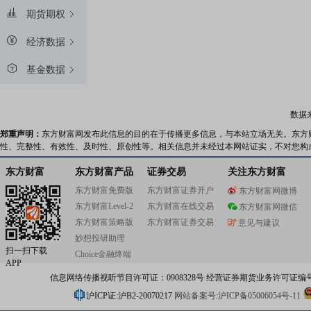
期货期权
经济数据
基金数据
数据
郑重声明：
东方财富网发布此信息的目的在于传播更多信息，与本站立场无关。东方
性、完整性、有效性、及时性、原创性等。相关信息并未经过本网站证实，不对您构
东方财富
东方财富产品
证券交易
关注东方财富
东方财富免费版
东方财富证券开户
东方财富网微博
东方财富Level-2
东方财富在线交易
东方财富网微信
东方财富策略版
东方财富证券交易
意见与建议
妙想投研助理
扫一扫下载
Choice金融终端
APP
信息网络传播视听节目许可证：0908328号 经营证券期货业务许可证编号：91310
沪ICP证:沪B2-20070217
网站备案号:沪ICP备05006054号-11