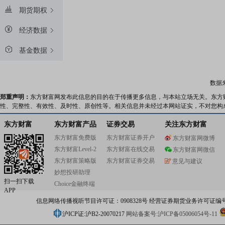
期货期权
经济数据
基金数据
数据
郑重声明：
东方财富网发布此信息的目的在于传播更多信息，与本站立场无关。东方
性、完整性、有效性、及时性、原创性等。相关信息并未经过本网站证实，不对您构
东方财富
东方财富产品
证券交易
关注东方财富
东方财富免费版
东方财富证券开户
东方财富网微博
东方财富Level-2
东方财富在线交易
东方财富网微信
东方财富策略版
东方财富证券交易
意见与建议
妙想投研助理
扫一扫下载
Choice金融终端
APP
信息网络传播视听节目许可证：0908328号 经营证券期货业务许可证编号：91310
沪ICP证:沪B2-20070217
网站备案号:沪ICP备05006054号-11