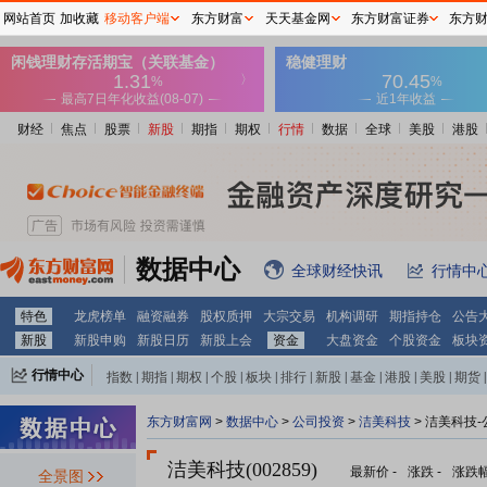
网站首页
加收藏
移动客户端
东方财富
天天基金网
东方财富证券
东方
财经
焦点
股票
新股
期指
期权
行情
数据
全球
美股
港股
数据中心
全球财经快讯
行情中
特色
龙虎榜单
融资融券
股权质押
大宗交易
机构调研
期指持仓
公告
新股
新股申购
新股日历
新股上会
资金
大盘资金
个股资金
板块
行情中心
指数
|
期指
|
期权
|
个股
|
板块
|
排行
|
新股
|
基金
|
港股
|
美股
|
期货
|
外汇
|
黄金
|
自选股
|
自选基金
东方财富网
>
数据中心
>
公司投资
>
洁美科技
> 洁美科技
洁美科技(002859)
最新价
-
涨跌
-
涨跌
全景图