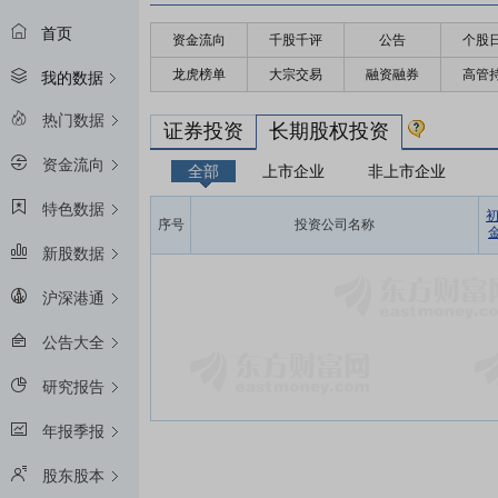
首页
资金流向
千股千评
公告
个股
龙虎榜单
大宗交易
融资融券
高管
我的数据
热门数据
证券投资
长期股权投资
资金流向
全部
上市企业
非上市企业
特色数据
序号
投资公司名称
金
新股数据
沪深港通
公告大全
研究报告
年报季报
股东股本