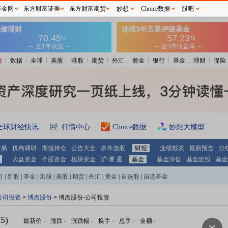
基金网
东方财富证券
东方财富期货
妙想
Choice数据
股吧
情
数据
全球
美股
港股
期货
外汇
黄金
银行
基金
理财
保险
全球财经快讯
行情中心
Choice数据
妙想大模型
交易
机构调研
期指持仓
公告大全
条件选股
财报
业绩报表
最新预告
分
大盘资金
个股资金
板块资金
沪 港 通
基金
基金净值
基金定投
基金
行
|
新股
|
基金
|
港股
|
美股
|
期货
|
外汇
|
黄金
|
自选股
|
自选基金
公司投资
>
博杰股份
> 博杰股份-公司投资
5)
最新价
-
涨跌
-
涨跌幅
-
换手
-
总手
-
金额
-