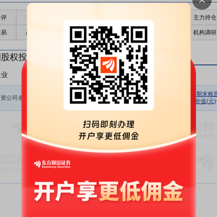
千评
公告
个股日历
财务数据
核心题材
主力持仓
交易
高管持股
股东大会
个股研报
股本结构
机构调研
期股权投资
企业
非上市企业
初始投资
持股数量
期初余额
报告期损
期末账
投资公司名称
金额(元)
(股)
(元)
价值(元)
益(元)
暂无数据