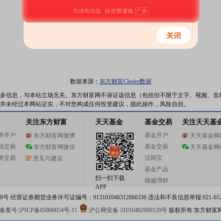
数据来源：
东方财富Choice数据
多信息，与本站立场无关。东方财富网不保证该信息（包括但不限于文字、视频、音
并未经过本网站证实，不对您构成任何投资建议，据此操作，风险自担。
关注东方财富
天天基金
基金交易
关注天天基
券开户
基金开户
东方财富网微博
天天基金网
线交易
基金交易
东方财富网微信
天天基金网
券交易
活期宝
意见与建议
基金产品
扫一扫下载
稳健理财
APP
 经营证券期货业务许可证编号：913101046312860336 违法和不良信息举报:021-612
案号:沪ICP备05006054号-11
沪公网安备 31010402000120号
版权所有:东方财富