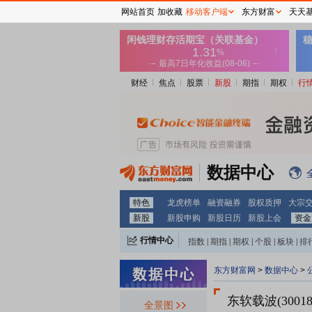
网站首页
加收藏
移动客户端
东方财富
天天
财经
焦点
股票
新股
期指
期权
行
数据中心
特色
龙虎榜单
融资融券
股权质押
大宗
新股
新股申购
新股日历
新股上会
资金
行情中心
指数
|
期指
|
期权
|
个股
|
板块
|
排
东方财富网
>
数据中心
>
东软载波(30018
全景图