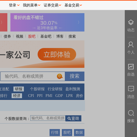
登录
我的菜单
证券交易
基金交易
动态
债券
视频
股吧
基金吧
博客
搜索
个人
自选
0
红送配
研报
个股研报
行业研报
盈利预测
排行
经济
CPI
PPI
PMI
GDP
LPR
房价
消息
个股数据查询：
搜索
行情
股吧
数据