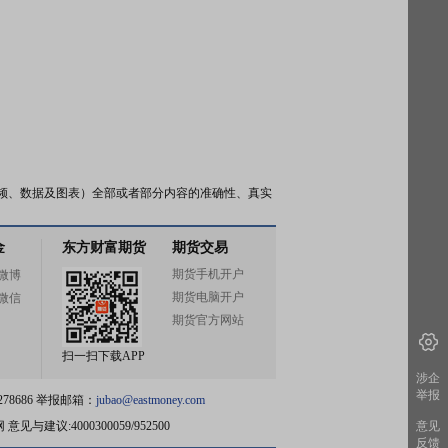
频、数据及图表）全部或者部分内容的准确性、真实
金
东方财富期货
期货交易
期货手机开户
微博
期货电脑开户
微信
期货官方网站
扫一扫下载APP
涉企
举报
78686 举报邮箱：
jubao@eastmoney.com
网
意见与建议:4000300059/952500
意见
反馈