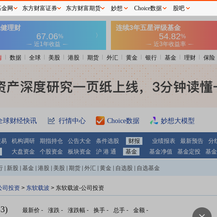
基金网
东方财富证券
东方财富期货
妙想
Choice数据
股吧
情
数据
全球
美股
港股
期货
外汇
黄金
银行
基金
理财
保险
全球财经快讯
行情中心
Choice数据
妙想大模型
交易
机构调研
期指持仓
公告大全
条件选股
财报
业绩报表
最新预告
分
大盘资金
个股资金
板块资金
沪 港 通
基金
基金净值
基金定投
基金
行
|
新股
|
基金
|
港股
|
美股
|
期货
|
外汇
|
黄金
|
自选股
|
自选基金
公司投资
>
东软载波
> 东软载波-公司投资
3)
最新价
-
涨跌
-
涨跌幅
-
换手
-
总手
-
金额
-