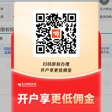
千评
公告
个股日历
财务数据
核心题材
主力持仓
交易
融资融券
高管持股
股东大会
个股研报
股本结构
期股权投资
票
非A股股票
其他
占期末证
券
初始投资
持有证券
报告期
期末账面
持有证券
持有证券
券投资比
金额(元)
数量(股)
损益(元)
价值(元)
类型
所属市场
例(%)
暂无数据