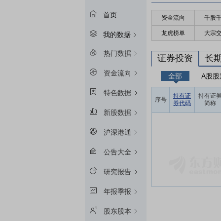
首页
资金流向
千股
龙虎榜单
大宗
我的数据
热门数据
证券投资
长
资金流向
全部
A股股
特色数据
持有证
持有证
序号
券代码
简称
新股数据
沪深港通
公告大全
研究报告
年报季报
股东股本