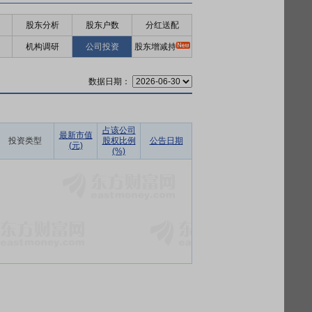
股东分析
股东户数
分红送配
机构调研
公司投资
股东增减持
数据日期：
占该公司
最新市值
投资类型
股权比例
公告日期
(元)
(%)