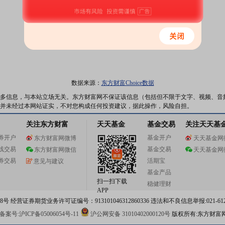
数据来源：
东方财富Choice数据
多信息，与本站立场无关。东方财富网不保证该信息（包括但不限于文字、视频、音
并未经过本网站证实，不对您构成任何投资建议，据此操作，风险自担。
关注东方财富
天天基金
基金交易
关注天天基
券开户
基金开户
东方财富网微博
天天基金网
线交易
基金交易
东方财富网微信
天天基金网
券交易
活期宝
意见与建议
基金产品
扫一扫下载
稳健理财
APP
 经营证券期货业务许可证编号：913101046312860336 违法和不良信息举报:021-612
案号:沪ICP备05006054号-11
沪公网安备 31010402000120号
版权所有:东方财富