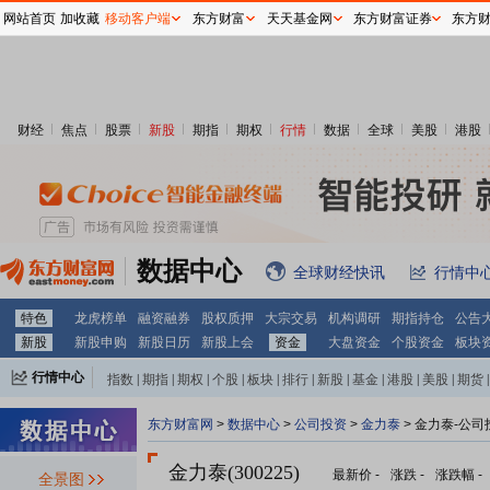
网站首页
加收藏
移动客户端
东方财富
天天基金网
东方财富证券
东方
财经
焦点
股票
新股
期指
期权
行情
数据
全球
美股
港股
数据中心
全球财经快讯
行情中
特色
龙虎榜单
融资融券
股权质押
大宗交易
机构调研
期指持仓
公告
新股
新股申购
新股日历
新股上会
资金
大盘资金
个股资金
板块
行情中心
指数
|
期指
|
期权
|
个股
|
板块
|
排行
|
新股
|
基金
|
港股
|
美股
|
期货
|
外汇
|
黄金
|
自选股
|
自选基金
东方财富网
>
数据中心
>
公司投资
>
金力泰
> 金力泰-公司
金力泰(300225)
最新价
-
涨跌
-
涨跌幅
-
全景图