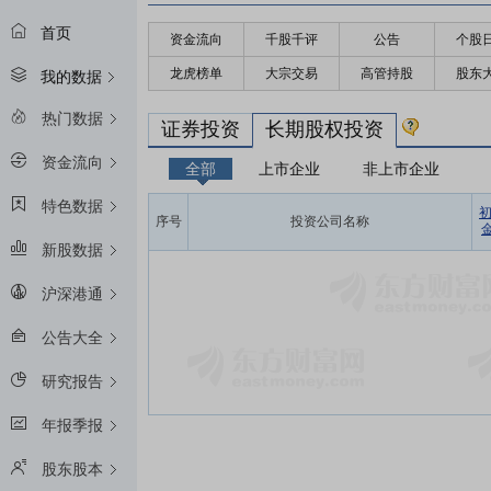
首页
资金流向
千股千评
公告
个股
龙虎榜单
大宗交易
高管持股
股东
我的数据
热门数据
证券投资
长期股权投资
资金流向
全部
上市企业
非上市企业
特色数据
序号
投资公司名称
金
新股数据
沪深港通
公告大全
研究报告
年报季报
股东股本