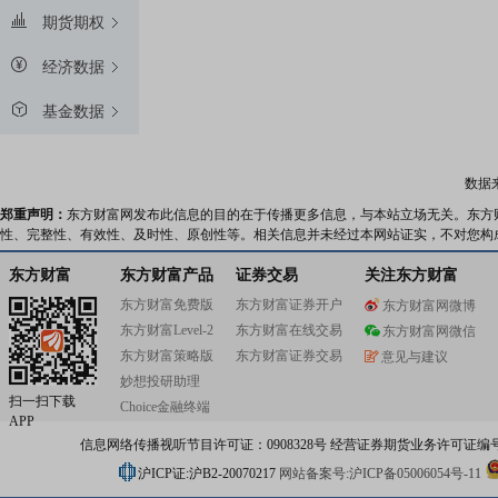
期货期权
经济数据
基金数据
数据
郑重声明：
东方财富网发布此信息的目的在于传播更多信息，与本站立场无关。东方
性、完整性、有效性、及时性、原创性等。相关信息并未经过本网站证实，不对您构
东方财富
东方财富产品
证券交易
关注东方财富
东方财富免费版
东方财富证券开户
东方财富网微博
东方财富Level-2
东方财富在线交易
东方财富网微信
东方财富策略版
东方财富证券交易
意见与建议
妙想投研助理
扫一扫下载
Choice金融终端
APP
信息网络传播视听节目许可证：0908328号 经营证券期货业务许可证编号：91310
沪ICP证:沪B2-20070217
网站备案号:沪ICP备05006054号-11