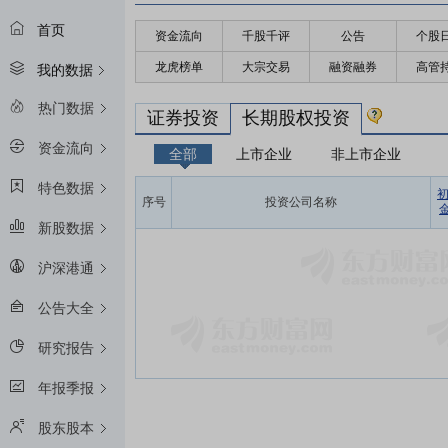
首页
资金流向
千股千评
公告
个股
龙虎榜单
大宗交易
融资融券
高管
我的数据
热门数据
证券投资
长期股权投资
资金流向
全部
上市企业
非上市企业
特色数据
序号
投资公司名称
金
新股数据
沪深港通
公告大全
研究报告
年报季报
股东股本