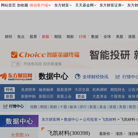
网站首页
加收藏
移动客户端
东方财富
天天基金网
东方财富证券
东方
财经
焦点
股票
新股
期指
期权
行情
数据
全球
美股
港股
数据中心
全球财经快讯
行情中
特色
龙虎榜单
融资融券
股权质押
大宗交易
机构调研
期指持仓
公告
新股
新股申购
新股日历
新股上会
资金
大盘资金
个股资金
板块
行情中心
指数
|
期指
|
期权
|
个股
|
板块
|
排行
|
新股
|
基金
|
港股
|
美股
|
期货
|
外汇
|
黄金
|
自选股
|
自选基金
东方财富网
>
数据中心
>
公司投资
>
飞凯材料
> 飞凯材料
飞凯材料(300398)
最新价
-
涨跌
-
涨跌
全景图