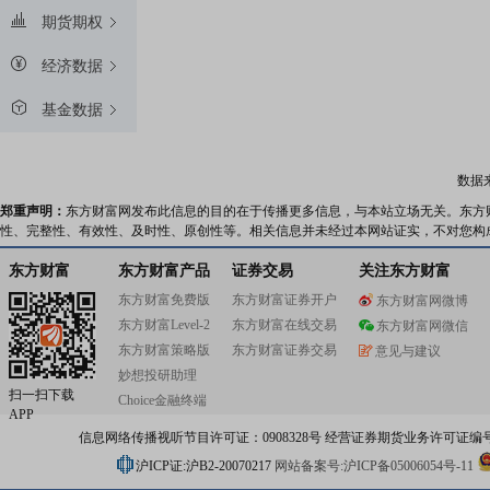
期货期权
经济数据
基金数据
数据
郑重声明：
东方财富网发布此信息的目的在于传播更多信息，与本站立场无关。东方
性、完整性、有效性、及时性、原创性等。相关信息并未经过本网站证实，不对您构
东方财富
东方财富产品
证券交易
关注东方财富
东方财富免费版
东方财富证券开户
东方财富网微博
东方财富Level-2
东方财富在线交易
东方财富网微信
东方财富策略版
东方财富证券交易
意见与建议
妙想投研助理
扫一扫下载
Choice金融终端
APP
信息网络传播视听节目许可证：0908328号 经营证券期货业务许可证编号：91310
沪ICP证:沪B2-20070217
网站备案号:沪ICP备05006054号-11