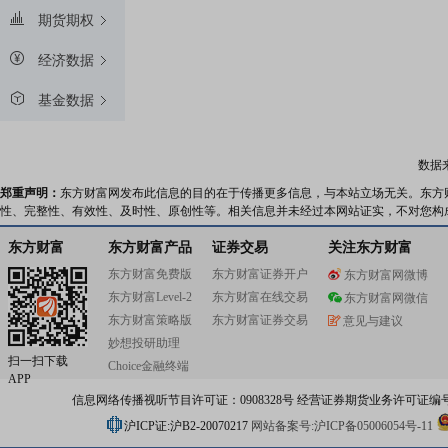
期货期权
经济数据
基金数据
数据
郑重声明：
东方财富网发布此信息的目的在于传播更多信息，与本站立场无关。东方
性、完整性、有效性、及时性、原创性等。相关信息并未经过本网站证实，不对您构
东方财富
东方财富产品
证券交易
关注东方财富
东方财富免费版
东方财富证券开户
东方财富网微博
东方财富Level-2
东方财富在线交易
东方财富网微信
东方财富策略版
东方财富证券交易
意见与建议
妙想投研助理
扫一扫下载
Choice金融终端
APP
信息网络传播视听节目许可证：0908328号 经营证券期货业务许可证编号：91310
沪ICP证:沪B2-20070217
网站备案号:沪ICP备05006054号-11