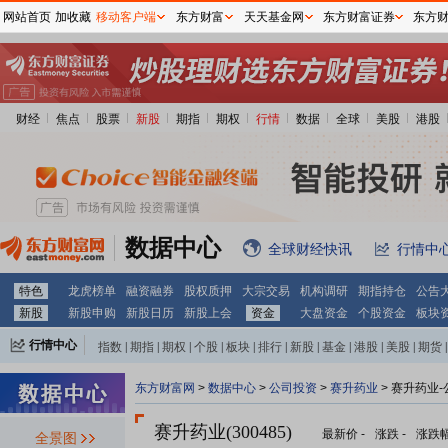
网站首页
加收藏
移动客户端
东方财富
天天基金网
东方财富证券
东方
财经
焦点
股票
新股
期指
期权
行情
数据
全球
美股
港股
数据中心
全球财经快讯
行情中
特色
龙虎榜单
融资融券
股权质押
大宗交易
机构调研
期指持仓
公告
新股
新股申购
新股日历
新股上会
资金
大盘资金
个股资金
板块
行情中心
指数
|
期指
|
期权
|
个股
|
板块
|
排行
|
新股
|
基金
|
港股
|
美股
|
期货
|
外汇
|
黄金
|
自选股
|
自选基金
东方财富网
>
数据中心
>
公司投资
>
赛升药业
> 赛升药业
赛升药业(300485)
最新价
-
涨跌
-
涨跌
全景图