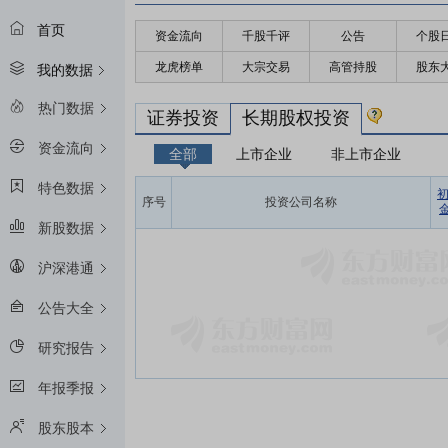
首页
资金流向
千股千评
公告
个股
龙虎榜单
大宗交易
高管持股
股东
我的数据
热门数据
证券投资
长期股权投资
资金流向
全部
上市企业
非上市企业
特色数据
序号
投资公司名称
金
新股数据
沪深港通
公告大全
研究报告
年报季报
股东股本