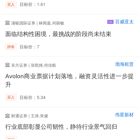
目标价：1.61
买入
百威亚太
浦银国际证券 | 林闻嘉,何丽敏
HK
面临结构性困境，最挑战的阶段尚未结束
目标价：7
持有
渤海租赁
东方证券 | 张凯烽,何佳航
Avolon商业票据计划落地，融资灵活性进一步提
升
目标价：5.34
买入
伟星新材
财通证券 | 王涛,朱健
行业底部彰显公司韧性，静待行业景气回归