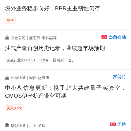
境外业务稳步向好，PPR主业韧性仍存
增持
巴西石油
中金公司 | 庞雨辰,李林惠等
US
油气产量再创历史记录，业绩超市场预期
目标价：25
跑赢行业(OUTPERFORM)
罗普特
开源证券 | 周佳,赵晨旭
中小盘信息更新：携手北大共建量子实验室，
CMOS伊辛机产业化可期
买入(Buy)
闪迪
华创证券 | 岳阳,吴鑫
US