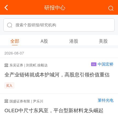
研报中心
全部
A股
港股
美股
2026-08-07
中国宏桥
东吴证券 | 刘奕町,徐毅达
HK
全产业链铸就成本护城河，高股息引领价值重估
买入
莱特光电
国盛证券有限 | 尹乐川
OLED中尺寸东风至，平台型新材料龙头崛起