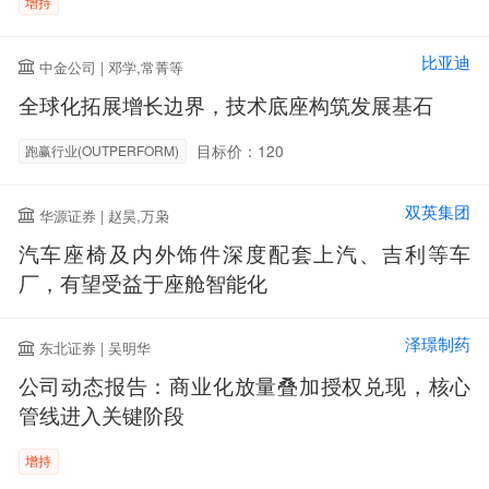
增持
比亚迪
中金公司 | 邓学,常菁等
全球化拓展增长边界，技术底座构筑发展基石
目标价：120
跑赢行业(OUTPERFORM)
双英集团
华源证券 | 赵昊,万枭
汽车座椅及内外饰件深度配套上汽、吉利等车
厂，有望受益于座舱智能化
泽璟制药
东北证券 | 吴明华
公司动态报告：商业化放量叠加授权兑现，核心
管线进入关键阶段
增持