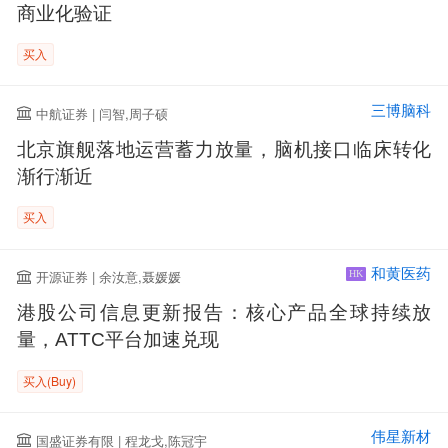
商业化验证
买入
三博脑科
中航证券 | 闫智,周子硕
北京旗舰落地运营蓄力放量，脑机接口临床转化
渐行渐近
买入
和黄医药
开源证券 | 余汝意,聂媛媛
HK
港股公司信息更新报告：核心产品全球持续放
量，ATTC平台加速兑现
买入(Buy)
伟星新材
国盛证券有限 | 程龙戈,陈冠宇