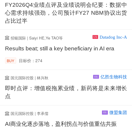
FY2026Q4业绩点评及业绩说明会纪要：数据中
心需求持续强劲，公司预计FY27 NBM协议出货
占比过半
Datadog Inc-A
招银国际 | Saiyi HE,Ye TAO等
US
Results beat; still a key beneficiary in AI era
目标价：274
BUY
亿胜生物科技
国元国际控股 | 林兴秋
HK
即时点评：增值税拖累业绩，新药将是未来增长
点
微盟集团
国元国际控股 | 李承儒
HK
AI商业化逐步落地，盈利拐点与价值重估共振