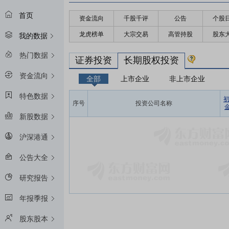
首页
资金流向
千股千评
公告
个股
龙虎榜单
大宗交易
高管持股
股东
我的数据
热门数据
证券投资
长期股权投资
资金流向
全部
上市企业
非上市企业
特色数据
序号
投资公司名称
金
新股数据
沪深港通
公告大全
研究报告
年报季报
股东股本