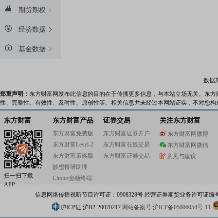
期货期权
经济数据
基金数据
数据
郑重声明：
东方财富网发布此信息的目的在于传播更多信息，与本站立场无关。东方
性、完整性、有效性、及时性、原创性等。相关信息并未经过本网站证实，不对您构
东方财富
东方财富产品
证券交易
关注东方财富
东方财富免费版
东方财富证券开户
东方财富网微博
东方财富Level-2
东方财富在线交易
东方财富网微信
东方财富策略版
东方财富证券交易
意见与建议
妙想投研助理
扫一扫下载
Choice金融终端
APP
信息网络传播视听节目许可证：0908328号 经营证券期货业务许可证编号：91310
沪ICP证:沪B2-20070217
网站备案号:沪ICP备05006054号-11