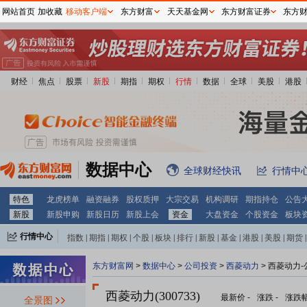
网站首页
加收藏
移动客户端
东方财富
天天基金网
东方财富证券
东方
财经
焦点
股票
新股
期指
期权
行情
数据
全球
美股
港股
数据中心
全球财经快讯
行情中
特色
龙虎榜单
融资融券
股权质押
大宗交易
机构调研
期指持仓
公告
新股
新股申购
新股日历
新股上会
资金
大盘资金
个股资金
板块
行情中心
指数
|
期指
|
期权
|
个股
|
板块
|
排行
|
新股
|
基金
|
港股
|
美股
|
期货
|
外汇
|
黄金
|
自选股
|
自选基金
东方财富网
>
数据中心
>
公司投资
>
西菱动力
> 西菱动力
西菱动力(300733)
最新价
-
涨跌
-
涨跌
全景图