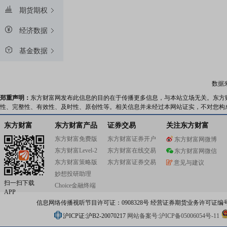
期货期权
经济数据
基金数据
数据
郑重声明：
东方财富网发布此信息的目的在于传播更多信息，与本站立场无关。东方
性、完整性、有效性、及时性、原创性等。相关信息并未经过本网站证实，不对您构
东方财富
东方财富产品
证券交易
关注东方财富
东方财富免费版
东方财富证券开户
东方财富网微博
东方财富Level-2
东方财富在线交易
东方财富网微信
东方财富策略版
东方财富证券交易
意见与建议
妙想投研助理
扫一扫下载
Choice金融终端
APP
信息网络传播视听节目许可证：0908328号 经营证券期货业务许可证编号：91310
沪ICP证:沪B2-20070217
网站备案号:沪ICP备05006054号-11