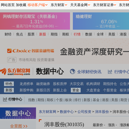
网站首页
加收藏
移动客户端
东方财富
天天基金网
东方财富证券
东方
财经
焦点
股票
新股
期指
期权
行情
数据
全球
美股
港股
数据中心
全球财经快讯
行情中
特色
龙虎榜单
融资融券
股权质押
大宗交易
机构调研
期指持仓
公告
新股
新股申购
新股日历
新股上会
资金
大盘资金
个股资金
板块
行情中心
指数
|
期指
|
期权
|
个股
|
板块
|
排行
|
新股
|
基金
|
港股
|
美股
|
期货
|
外汇
|
黄金
|
自选股
|
自选基金
东方财富网
>
数据中心
>
公司投资
>
润丰股份
> 润丰股份
润丰股份(301035)
最新价
-
涨跌
-
涨跌
全景图