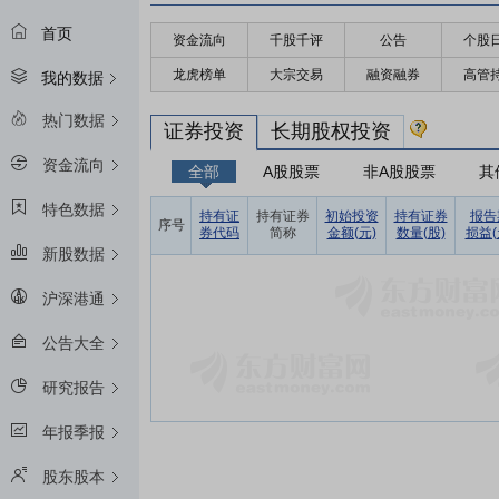
首页
资金流向
千股千评
公告
个股
龙虎榜单
大宗交易
融资融券
高管
我的数据
热门数据
证券投资
长期股权投资
资金流向
全部
A股股票
非A股股票
其
特色数据
持有证
持有证券
初始投资
持有证券
报告
序号
券代码
简称
金额(元)
数量(股)
损益(
新股数据
沪深港通
公告大全
研究报告
年报季报
股东股本