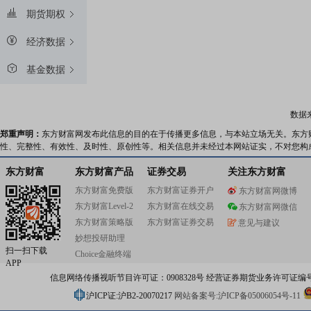
期货期权
经济数据
基金数据
数据
郑重声明：
东方财富网发布此信息的目的在于传播更多信息，与本站立场无关。东方
性、完整性、有效性、及时性、原创性等。相关信息并未经过本网站证实，不对您构
东方财富
东方财富产品
证券交易
关注东方财富
东方财富免费版
东方财富证券开户
东方财富网微博
东方财富Level-2
东方财富在线交易
东方财富网微信
东方财富策略版
东方财富证券交易
意见与建议
妙想投研助理
扫一扫下载
Choice金融终端
APP
信息网络传播视听节目许可证：0908328号 经营证券期货业务许可证编号：91310
沪ICP证:沪B2-20070217
网站备案号:沪ICP备05006054号-11