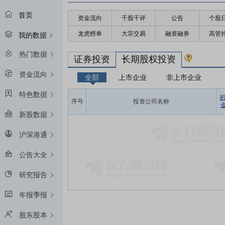
首页
资金流向
千股千评
公告
个股
龙虎榜单
大宗交易
融资融券
高管
我的数据
热门数据
证券投资
长期股权投资
资金流向
全部
上市企业
非上市企业
特色数据
序号
投资公司名称
金
新股数据
沪深港通
公告大全
研究报告
年报季报
股东股本