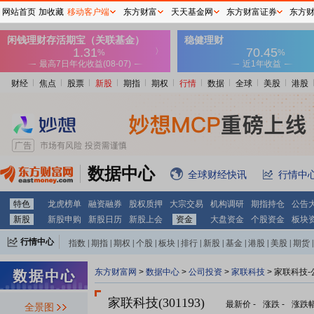
网站首页
加收藏
移动客户端
东方财富
天天基金网
东方财富证券
东方
财经
焦点
股票
新股
期指
期权
行情
数据
全球
美股
港股
数据中心
全球财经快讯
行情中
特色
龙虎榜单
融资融券
股权质押
大宗交易
机构调研
期指持仓
公告
新股
新股申购
新股日历
新股上会
资金
大盘资金
个股资金
板块
行情中心
指数
|
期指
|
期权
|
个股
|
板块
|
排行
|
新股
|
基金
|
港股
|
美股
|
期货
|
外汇
|
黄金
|
自选股
|
自选基金
东方财富网
>
数据中心
>
公司投资
>
家联科技
> 家联科技
家联科技(301193)
最新价
-
涨跌
-
涨跌
全景图