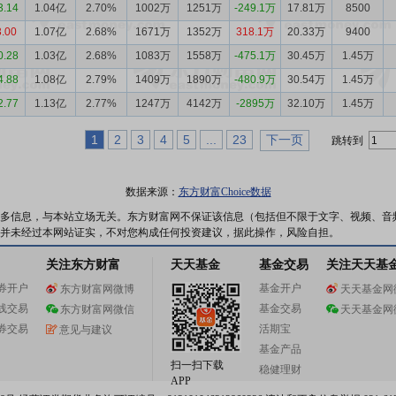
3.14
1.04亿
2.70%
1002万
1251万
-249.1万
17.81万
8500
3.00
1.07亿
2.68%
1671万
1352万
318.1万
20.33万
9400
0.28
1.03亿
2.68%
1083万
1558万
-475.1万
30.45万
1.45万
4.88
1.08亿
2.79%
1409万
1890万
-480.9万
30.54万
1.45万
2.77
1.13亿
2.77%
1247万
4142万
-2895万
32.10万
1.45万
1
2
3
4
5
...
23
下一页
跳转到
数据来源：
东方财富Choice数据
多信息，与本站立场无关。东方财富网不保证该信息（包括但不限于文字、视频、音
并未经过本网站证实，不对您构成任何投资建议，据此操作，风险自担。
关注东方财富
天天基金
基金交易
关注天天基
券开户
基金开户
东方财富网微博
天天基金网
线交易
基金交易
东方财富网微信
天天基金网
券交易
活期宝
意见与建议
基金产品
扫一扫下载
稳健理财
APP