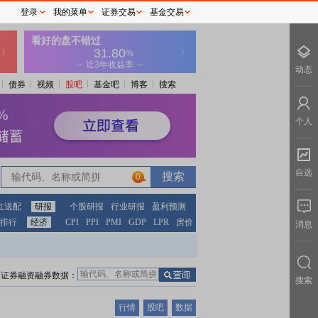
登录
我的菜单
证券交易
基金交易
动态
债券
视频
股吧
基金吧
博客
搜索
个人
自选
0
红送配
研报
个股研报
行业研报
盈利预测
排行
经济
CPI
PPI
PMI
GDP
LPR
房价
消息
证券融资融券数据：
搜索
行情
股吧
数据