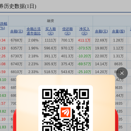
券历史数据(
1
日)
融资
涨跌幅
(%)
余额占流
买入额
偿还额
净买入
余额(元)
余额(元)
余量(股)
通市值比
(元)
(元)
(元)
0.34
6768万
2.08%
1111万
700.1万
411.1万
22.69万
1.28万
5.19
6357万
1.96%
596.6万
970.1万
-373.5万
19.80万
1.12万
2.26
6730万
2.18%
391.1万
401.3万
-10.20万
22.00万
1.31万
3.08
6740万
2.23%
305.9万
375.4万
-69.57万
14.14万
8635
3.59
6810万
2.33%
518.5万
543.6万
-25.10万
14.20万
8935
3.10
6835万
2.42%
415.8万
432.9万
-17.13万
21.84万
1.42万
0.96
6852万
2.35%
405.7万
546.8万
-141.1万
13.67万
8635
0.63
6993万
2.42%
361.5万
368.7万
-7.18万
22.63万
1.44万
4.57
7000万
2.41%
603.5万
524.2万
79.29万
9.37万
5935
3.82
6921万
2.49%
384.1万
212.2万
171.9万
14.24万
9435
1.10
6749万
2.34%
162.9万
198.5万
-35.60万
12.92万
8235
1.83
6785万
2.37%
293.3万
971.4万
-678.0万
13.56万
8735