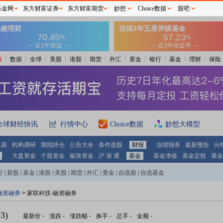
基金网
东方财富证券
东方财富期货
妙想
Choice数据
股吧
情
数据
全球
美股
港股
期货
外汇
黄金
银行
基金
理财
保险
全球财经快讯
行情中心
Choice数据
妙想大模型
交易
机构调研
期指持仓
公告大全
条件选股
财报
业绩报表
最新预告
分
大盘资金
个股资金
板块资金
沪 港 通
基金
基金净值
基金定投
基金
行
|
新股
|
基金
|
港股
|
美股
|
期货
|
外汇
|
黄金
|
自选股
|
自选基金
融资融券
>
家联科技-融资融券
3)
最新价
-
涨跌
-
涨跌幅
-
换手
-
总手
-
金额
-