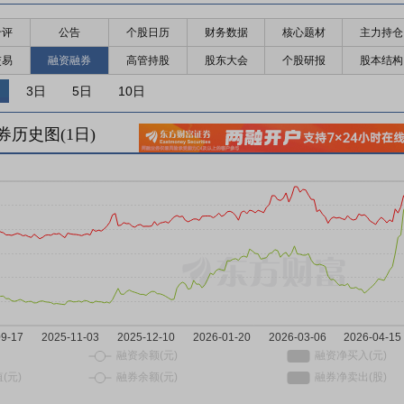
千评
公告
个股日历
财务数据
核心题材
主力持仓
交易
融资融券
高管持股
股东大会
个股研报
股本结构
3日
5日
10日
券历史图(
1
日)