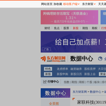
网站首页
加收藏
移动客户端
东方财富
天天
财经
焦点
股票
新股
期指
期权
行
数据中心
特色
龙虎榜单
融资融券
股权质押
大宗
新股
新股申购
新股日历
新股上会
资金
行情中心
指数
|
期指
|
期权
|
个股
|
板块
|
排
东方财富网
>
数据中心
>
家联科技(30119
全景图